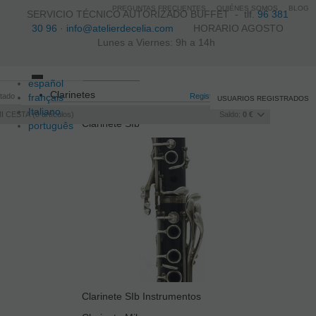
PREGUNTAS FRECUENTES
QUIÉNES SOMOS
BLOG
SERVICIO TÉCNICO AUTORIZADO BUFFET -
tlf.
96 381
30 96
·
info@atelierdecelia.com
HORARIO AGOSTO
Lunes a Viernes: 9h a 14h
español
Toggle
Clarinetes
itado
français
navigation
Registro
/
Iniciar sesión
USUARIOS REGISTRADOS
Italiano
I CESTA
0
artículos
Saldo:
0 €
Clarinete SIb
português
Clarinete SIb Instrumentos