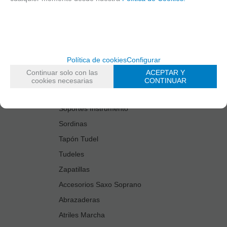
Estuches Guardacañas
Estuches Instrumento
Fundas Boquilla/Tudel
Kits Accesorios Saxo Tenor
Política de cookies
Configurar
Limpiadores
Continuar solo con las
ACEPTAR Y
Protectores Boquilla
cookies necesarias
CONTINUAR
Protectores Llaves
Soportes Instrumento
Sordinas
Tapón Tudel
Tudeles
Zapatillas
Accesorios Saxo Soprano
Abrazaderas
Atriles Marcha