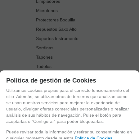
Limpiadores
Microfonos
Protectores Boquilla
Repuestos Saxo Alto
Soportes Instrumento
Sordinas
Tapones
Tudeles
Zapatillas
Política de gestión de Cookies
Accesorios Saxo Tenor
Utilizamos cookies propias para el correcto funcionamiento del
Abrazaderas
sitio. Además, se utilizan otras de terceros que analizan cómo
se usan nuestros servicios para mejorar la experiencia de
Anillo Fonico Saxo Tenor
usuario, divulgar ofertas comerciales personalizadas o realizar
Atriles Marcha
análisis de sus hábitos de navegación. Pulse el botón para
aceptarlas o “Configurar” para poder bloquearlas.
Boquillas
Boquilleros
Puede revisar toda la información y retirar su consentimiento en
cualquier momento desde nuestra
Política de Cookies.