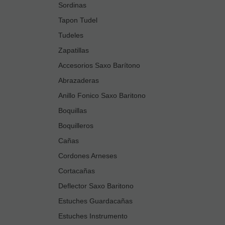
Sordinas
Tapon Tudel
Tudeles
Zapatillas
Accesorios Saxo Barítono
Abrazaderas
Anillo Fonico Saxo Baritono
Boquillas
Boquilleros
Cañas
Cordones Arneses
Cortacañas
Deflector Saxo Baritono
Estuches Guardacañas
Estuches Instrumento