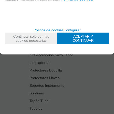
Cañas
Cordones Arneses
Cortacañas
Deflector Saxo Tenor
Política de cookies
Configurar
Estuches Guardacañas
Continuar solo con las
ACEPTAR Y
Estuches Instrumento
cookies necesarias
CONTINUAR
Fundas Boquilla/Tudel
Kits Accesorios Saxo Tenor
Limpiadores
Protectores Boquilla
Protectores Llaves
Soportes Instrumento
Sordinas
Tapón Tudel
Tudeles