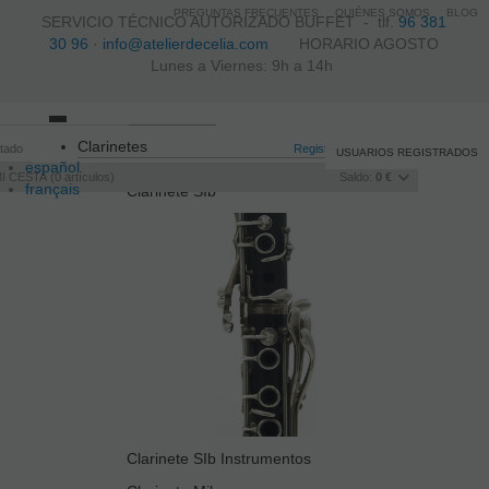
PREGUNTAS FRECUENTES
QUIÉNES SOMOS
BLOG
SERVICIO TÉCNICO AUTORIZADO BUFFET -
tlf.
96 381
30 96
·
info@atelierdecelia.com
HORARIO AGOSTO
Lunes a Viernes: 9h a 14h
Toggle
Clarinetes
itado
navigation
Registro
/
Iniciar sesión
USUARIOS REGISTRADOS
español
I CESTA
0
artículos
Saldo:
0 €
français
Clarinete SIb
Italiano
português
Clarinete SIb Instrumentos