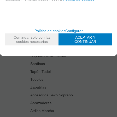
Estuches Guardacañas
Estuches Instrumento
Fundas Boquilla/Tudel
Kits Accesorios Saxo Tenor
Política de cookies
Configurar
Limpiadores
Continuar solo con las
ACEPTAR Y
Protectores Boquilla
cookies necesarias
CONTINUAR
Protectores Llaves
Soportes Instrumento
Sordinas
Tapón Tudel
Tudeles
Zapatillas
Accesorios Saxo Soprano
Abrazaderas
Atriles Marcha