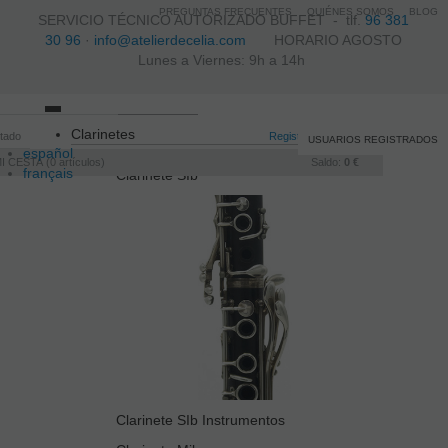
PREGUNTAS FRECUENTES
QUIÉNES SOMOS
BLOG
SERVICIO TÉCNICO AUTORIZADO BUFFET -
tlf.
96 381
30 96
·
info@atelierdecelia.com
HORARIO AGOSTO
Lunes a Viernes: 9h a 14h
Toggle
Clarinetes
itado
navigation
Registro
/
Iniciar sesión
USUARIOS REGISTRADOS
español
I CESTA
0
artículos
Saldo:
0 €
français
Clarinete SIb
Italiano
português
Clarinete SIb Instrumentos