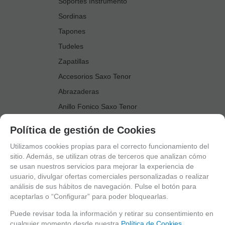
Soportes Instrumento
Sordinas
Tapones
Tudeles
Zapatillas
Accesorios Saxo Tenor
Abrazaderas
Anillo Fonico Saxo Tenor
Atriles Marcha
Política de gestión de Cookies
Boquillas
Utilizamos cookies propias para el correcto funcionamiento del
Boquilleros
sitio. Además, se utilizan otras de terceros que analizan cómo
se usan nuestros servicios para mejorar la experiencia de
Cañas
usuario, divulgar ofertas comerciales personalizadas o realizar
Cordones Arneses
análisis de sus hábitos de navegación. Pulse el botón para
aceptarlas o “Configurar” para poder bloquearlas.
Cortacañas
Deflector Saxo Tenor
Puede revisar toda la información y retirar su consentimiento en
cualquier momento desde nuestra
Política de Cookies.