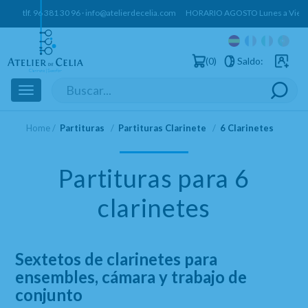
tlf.
96 381 30 96
·
info@atelierdecelia.com
HORARIO AGOSTO Lunes a Vierne
0
Saldo:
Usuarios 
Toggle
navigation
Home
Partituras
Partituras Clarinete
6 Clarinetes
Partituras para 6
clarinetes
Sextetos de clarinetes para
ensembles, cámara y trabajo de
conjunto