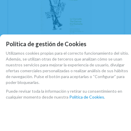
Política de gestión de Cookies
Utilizamos cookies propias para el correcto funcionamiento del sitio.
DONDEYNE, DESIRE.- SINFONIA DE LOS
Además, se utilizan otras de terceros que analizan cómo se usan
CLARINETES SEXTETO CLARINETES
nuestros servicios para mejorar la experiencia de usuario, divulgar
(PARTES)
ofertas comerciales personalizadas o realizar análisis de sus hábitos
de navegación. Pulse el botón para aceptarlas o “Configurar” para
EN STOCK. CÓMPRALO Y LO RECIBIRÁS AL DIA SIGUIENTE LABORABLE
poder bloquearlas.
ANTES DE LAS 14:00 HORAS PENINSULA
Puede revisar toda la información y retirar su consentimiento en
24,55
€
-
+
cualquier momento desde nuestra
Política de Cookies.
4.00%
IVA incluido
unidad
AÑADIR A CESTA