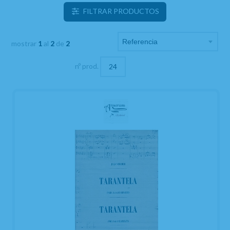
FILTRAR PRODUCTOS
mostrar
1
al
2
de
2
nº prod.