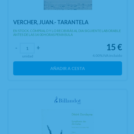
VERCHER, JUAN.- TARANTELA
EN STOCK. CÓMPRALO Y LO RECIBIRÁS AL DIA SIGUIENTE LABORABLE
ANTES DE LAS 14:00 HORAS PENINSULA
15
€
-
+
4.00%
IVA incluido
unidad
AÑADIR A CESTA