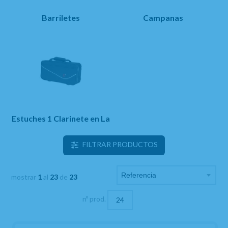
Barriletes
Campanas
Estuches 1 Clarinete en La
FILTRAR PRODUCTOS
mostrar
1
al
23
de
23
nº prod.