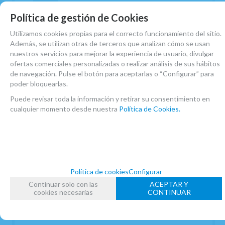
162,26
€
-
+
Política de gestión de Cookies
21.00%
IVA incluido
unidad
Utilizamos cookies propias para el correcto funcionamiento del sitio.
AÑADIR A CESTA
Además, se utilizan otras de terceros que analizan cómo se usan
nuestros servicios para mejorar la experiencia de usuario, divulgar
ofertas comerciales personalizadas o realizar análisis de sus hábitos
de navegación. Pulse el botón para aceptarlas o “Configurar” para
poder bloquearlas.
Puede revisar toda la información y retirar su consentimiento en
cualquier momento desde nuestra
Política de Cookies.
Política de cookies
Configurar
Continuar solo con las
ACEPTAR Y
cookies necesarias
CONTINUAR