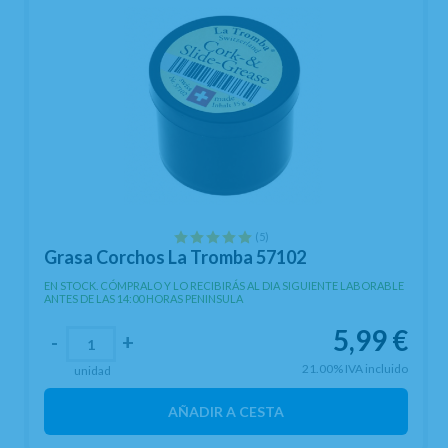
(5)
Grasa Corchos La Tromba 57102
EN STOCK. CÓMPRALO Y LO RECIBIRÁS AL DIA SIGUIENTE LABORABLE
ANTES DE LAS 14:00 HORAS PENINSULA
5,99
€
-
+
21.00%
IVA incluido
unidad
AÑADIR A CESTA