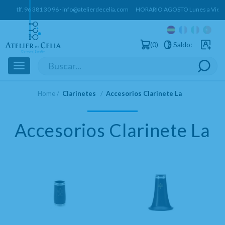
tlf.
96 381 30 96
·
info@atelierdecelia.com
HORARIO AGOSTO Lunes a Vierne
0
Saldo:
Usuarios 
Toggle
navigation
Home
Clarinetes
Accesorios Clarinete La
Accesorios Clarinete La