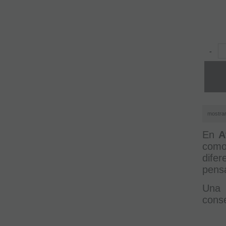
-
mostra
En
A
com
dife
pensa
Una 
cons