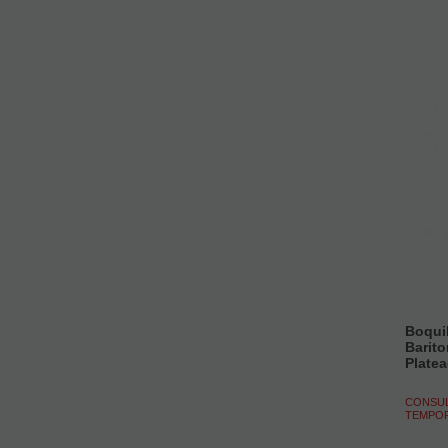
Boqui
Barit
Plate
CONSUL
TEMPO