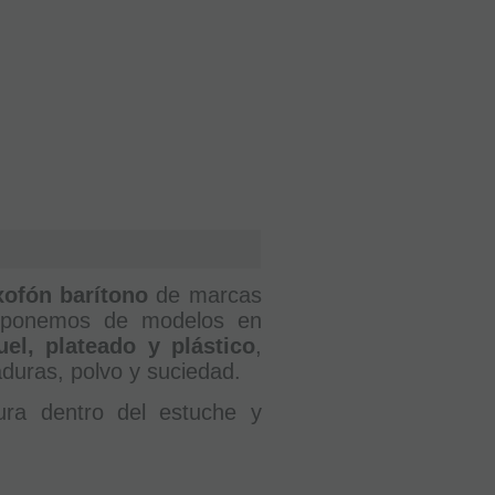
xofón barítono
de marcas
sponemos de modelos en
uel, plateado y plástico
,
aduras, polvo y suciedad.
ura dentro del estuche y