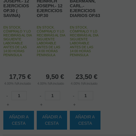
JOSEPH.- 12
HEINRICH
BAERMANN,
EJERCICIOS
JOSEPH.- 12
CARL.-
OP.30 (
EJERCICIOS
EJERCICIOS
SAVINA)
OP.30
DIARIOS OP.63
EN STOCK.
EN STOCK.
EN STOCK.
CÓMPRALO Y LO
CÓMPRALO Y LO
CÓMPRALO Y LO
RECIBIRÁS AL DIA
RECIBIRÁS AL DIA
RECIBIRÁS AL DIA
SIGUIENTE
SIGUIENTE
SIGUIENTE
LABORABLE
LABORABLE
LABORABLE
ANTES DE LAS
ANTES DE LAS
ANTES DE LAS
14:00 HORAS
14:00 HORAS
14:00 HORAS
PENINSULA
PENINSULA
PENINSULA
17,75
€
9,50
€
23,50
€
4.00%
IVA incluido
4.00%
IVA incluido
4.00%
IVA incluido
-
-
-
+
+
+
AÑADIR A
AÑADIR A
AÑADIR A
CESTA
CESTA
CESTA