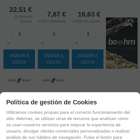
22,51
€
7,87
€
16,63
€
21.00%
IVA
incluido
4.00%
IVA incluido
4.00%
IVA incluido
-
-
-
+
+
+
AÑADIR A
AÑADIR A
AÑADIR A
CESTA
CESTA
CESTA
Política de gestión de Cookies
Utilizamos cookies propias para el correcto funcionamiento del
sitio. Además, se utilizan otras de terceros que analizan cómo
se usan nuestros servicios para mejorar la experiencia de
usuario, divulgar ofertas comerciales personalizadas o realizar
análisis de sus hábitos de navegación. Pulse el botón para