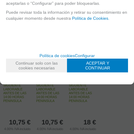
aceptarlas o “Configurar” para poder bloquearlas.
Puede revisar toda la información y retirar su consentimiento en
cualquier momento desde nuestra
Política de Cookies.
ALBUM - 80
ALBUM - 80
ESTUDIOS
ESTUDIOS
GRADUADOS
GRADUADOS
VOL.1 (
VOL.2 (
Política de cookies
Configurar
DAVIES /
DAVIES /
FIT IN 15
HARRIS)
HARRIS)
MINUTES
Continuar solo con las
ACEPTAR Y
cookies necesarias
CONTINUAR
EN STOCK.
EN STOCK.
EN STOCK.
CÓMPRALO Y LO
CÓMPRALO Y LO
CÓMPRALO Y LO
RECIBIRÁS AL DIA
RECIBIRÁS AL DIA
RECIBIRÁS AL DIA
SIGUIENTE
SIGUIENTE
SIGUIENTE
LABORABLE
LABORABLE
LABORABLE
ANTES DE LAS
ANTES DE LAS
ANTES DE LAS
14:00 HORAS
14:00 HORAS
14:00 HORAS
PENINSULA
PENINSULA
PENINSULA
10,75
€
10,75
€
18
€
4.00%
IVA incluido
4.00%
IVA incluido
4.00%
IVA incluido