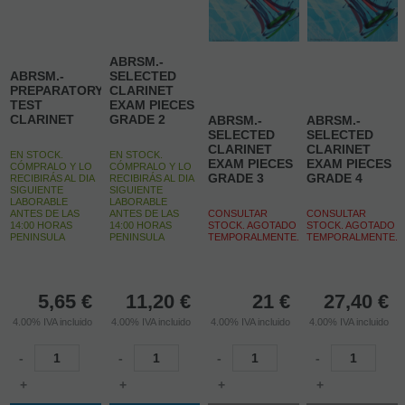
ABRSM.-
ABRSM.-
SELECTED
PREPARATORY
CLARINET
TEST
EXAM PIECES
CLARINET
GRADE 2
ABRSM.-
ABRSM.-
SELECTED
SELECTED
CLARINET
CLARINET
EN STOCK.
EN STOCK.
EXAM PIECES
EXAM PIECES
CÓMPRALO Y LO
CÓMPRALO Y LO
GRADE 3
GRADE 4
RECIBIRÁS AL DIA
RECIBIRÁS AL DIA
SIGUIENTE
SIGUIENTE
LABORABLE
LABORABLE
ANTES DE LAS
ANTES DE LAS
CONSULTAR
CONSULTAR
14:00 HORAS
14:00 HORAS
STOCK. AGOTADO
STOCK. AGOTADO
PENINSULA
PENINSULA
TEMPORALMENTE.
TEMPORALMENTE.
5,65
€
11,20
€
21
€
27,40
€
4.00%
IVA incluido
4.00%
IVA incluido
4.00%
IVA incluido
4.00%
IVA incluido
-
-
-
-
+
+
+
+