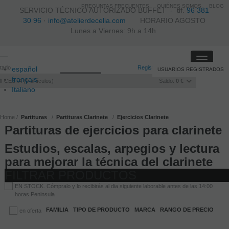
PREGUNTAS FRECUENTES
QUIÉNES SOMOS
BLOG
SERVICIO TÉCNICO AUTORIZADO BUFFET -
tlf.
96 381
30 96
·
info@atelierdecelia.com
HORARIO AGOSTO
Lunes a Viernes: 9h a 14h
Toggle
itado
Registro
/
Iniciar sesión
español
USUARIOS REGISTRADOS
navigati
français
I CESTA
0
artículos
Saldo:
0 €
Italiano
português
Home
Partituras
Partituras Clarinete
Ejercicios Clarinete
Partituras de ejercicios para clarinete
Estudios, escalas, arpegios y lectura
para mejorar la técnica del clarinete
FILTRAR PRODUCTOS
EN STOCK. Cómpralo y lo recibirás al dia siguiente laborable antes de las 14:00
horas Peninsula
FAMILIA
TIPO DE PRODUCTO
MARCA
RANGO DE PRECIO
en oferta