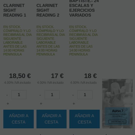
BAPTISTE.- 24
CLARINET
CLARINET
ESCALAS Y
SIGHT
SIGHT
EJERCICIOS
READING 1
READING 2
VARIADOS
EN STOCK.
EN STOCK.
EN STOCK.
CÓMPRALO Y LO
CÓMPRALO Y LO
CÓMPRALO Y LO
RECIBIRÁS AL DIA
RECIBIRÁS AL DIA
RECIBIRÁS AL DIA
SIGUIENTE
SIGUIENTE
SIGUIENTE
LABORABLE
LABORABLE
LABORABLE
ANTES DE LAS
ANTES DE LAS
ANTES DE LAS
14:00 HORAS
14:00 HORAS
14:00 HORAS
PENINSULA
PENINSULA
PENINSULA
18,50
€
17
€
18
€
4.00%
IVA incluido
4.00%
IVA incluido
4.00%
IVA incluido
-
-
-
+
+
+
AÑADIR A
AÑADIR A
AÑADIR A
CESTA
CESTA
CESTA