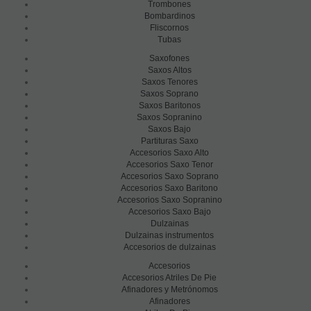
Trombones
Bombardinos
Fliscornos
Tubas
Saxofones
Saxos Altos
Saxos Tenores
Saxos Soprano
Saxos Baritonos
Saxos Sopranino
Saxos Bajo
Partituras Saxo
Accesorios Saxo Alto
Accesorios Saxo Tenor
Accesorios Saxo Soprano
Accesorios Saxo Baritono
Accesorios Saxo Sopranino
Accesorios Saxo Bajo
Dulzainas
Dulzainas instrumentos
Accesorios de dulzainas
Accesorios
Accesorios Atriles De Pie
Afinadores y Metrónomos
Afinadores