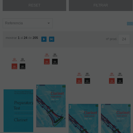
mostrar
1
al
24
de
205
nº prod.