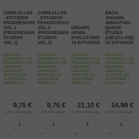
CHRIS ALLEN
CHRIS ALLEN
BACH,
- ESTUDIOS
- ESTUDIOS
JOHANN,
PROGRESIVOS
PROGRESIVOS
SEBASTIAN.-
VOL.1
VOL.2
DRUART,
QUINZE
(PROGRESSIVE
(PROGRESSIVE
HENRI.-
ÉTUDES
STUDIOS
STUDIOS
EVOLUTIONS
(DELECLUSE)
VOL.1)
VOL.2)
10 ESTUDIOS
15 ESTUDIOS
EN STOCK.
EN STOCK.
EN STOCK.
EN STOCK.
CÓMPRALO Y LO
CÓMPRALO Y LO
CÓMPRALO Y LO
CÓMPRALO Y LO
RECIBIRÁS AL DIA
RECIBIRÁS AL DIA
RECIBIRÁS AL DIA
RECIBIRÁS AL DIA
SIGUIENTE
SIGUIENTE
SIGUIENTE
SIGUIENTE
LABORABLE
LABORABLE
LABORABLE
LABORABLE
ANTES DE LAS
ANTES DE LAS
ANTES DE LAS
ANTES DE LAS
14:00 HORAS
14:00 HORAS
14:00 HORAS
14:00 HORAS
PENINSULA
PENINSULA
PENINSULA
PENINSULA
9,75
€
9,75
€
21,10
€
14,99
€
4.00%
IVA incluido
4.00%
IVA incluido
4.00%
IVA incluido
4.00%
IVA incluido
-
-
-
-
+
+
+
+