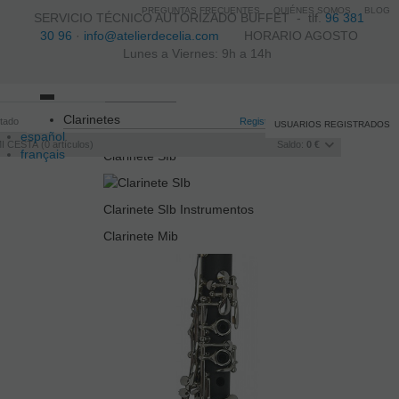
PREGUNTAS FRECUENTES
QUIÉNES SOMOS
BLOG
SERVICIO TÉCNICO AUTORIZADO BUFFET -
tlf.
96 381
30 96
·
info@atelierdecelia.com
HORARIO AGOSTO
Lunes a Viernes: 9h a 14h
Toggle
Clarinetes
itado
navigation
Registro
/
Iniciar sesión
USUARIOS REGISTRADOS
español
I CESTA
0
artículos
Saldo:
0 €
français
Clarinete SIb
Italiano
português
Clarinete SIb Instrumentos
Clarinete Mib