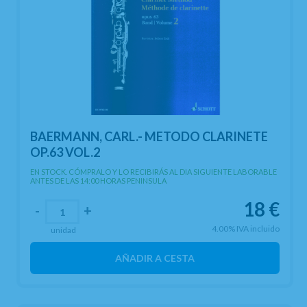
BAERMANN, CARL.- METODO CLARINETE
OP.63 VOL.2
EN STOCK. CÓMPRALO Y LO RECIBIRÁS AL DIA SIGUIENTE LABORABLE
ANTES DE LAS 14:00 HORAS PENINSULA
18
€
-
+
4.00%
IVA incluido
unidad
AÑADIR A CESTA