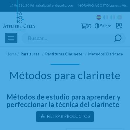
tlf.
96 381 30 96
·
info@atelierdecelia.com
HORARIO AGOSTO Lunes a Vierne
0
Saldo:
Usuarios 
Toggle
navigation
Home
Partituras
Partituras Clarinete
Metodos Clarinete
Métodos para clarinete
Métodos de estudio para aprender y
perfeccionar la técnica del clarinete
FILTRAR PRODUCTOS