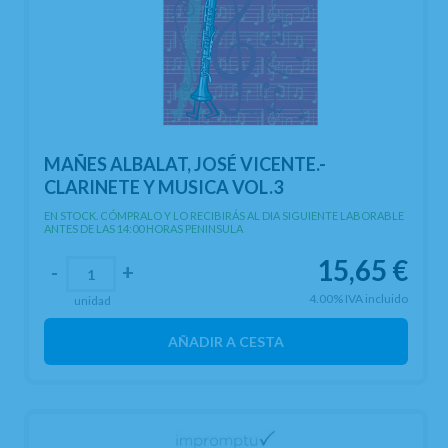
MAÑES ALBALAT, JOSÉ VICENTE.-
CLARINETE Y MUSICA VOL.3
EN STOCK. CÓMPRALO Y LO RECIBIRÁS AL DIA SIGUIENTE LABORABLE
ANTES DE LAS 14:00 HORAS PENINSULA
15,65
€
-
+
4.00%
IVA incluido
unidad
AÑADIR A CESTA