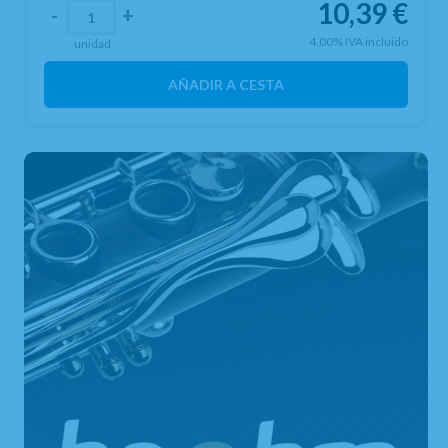
10,39
€
-
+
4.00%
IVA incluido
unidad
AÑADIR A CESTA