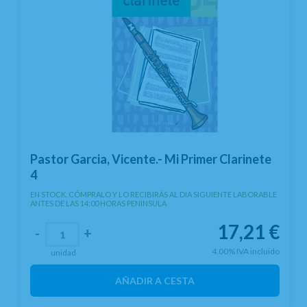
Pastor Garcia, Vicente.- Mi Primer Clarinete
4
EN STOCK. CÓMPRALO Y LO RECIBIRÁS AL DIA SIGUIENTE LABORABLE
ANTES DE LAS 14:00 HORAS PENINSULA
17,21
€
-
+
4.00%
IVA incluido
unidad
AÑADIR A CESTA