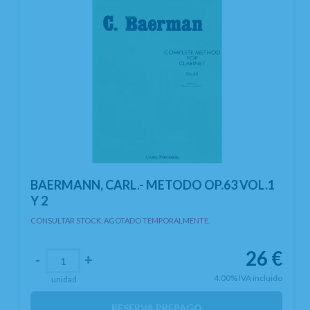
BAERMANN, CARL.- METODO OP.63 VOL.1
Y 2
CONSULTAR STOCK. AGOTADO TEMPORALMENTE.
26
€
-
+
4.00%
IVA incluido
unidad
RESERVA PREPAGO