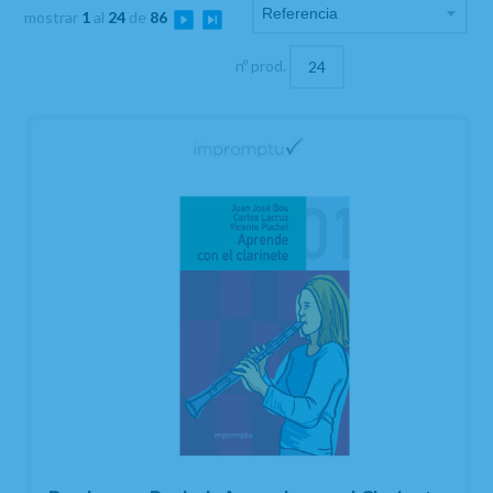
mostrar
1
al
24
de
86
nº prod.