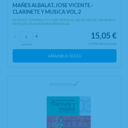
MAÑES ALBALAT, JOSE VICENTE.-
CLARINETE Y MUSICA VOL.2
EN STOCK. CÓMPRALO Y LO RECIBIRÁS AL DIA SIGUIENTE LABORABLE
ANTES DE LAS 14:00 HORAS PENINSULA
15,05
€
-
+
4.00%
IVA incluido
unidad
AÑADIR A CESTA