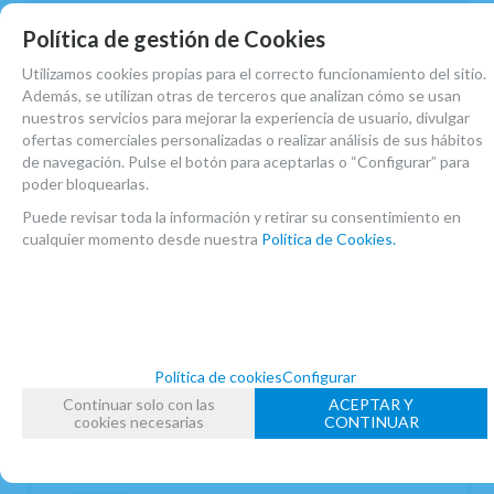
Política de gestión de Cookies
Utilizamos cookies propias para el correcto funcionamiento del sitio.
Además, se utilizan otras de terceros que analizan cómo se usan
nuestros servicios para mejorar la experiencia de usuario, divulgar
ofertas comerciales personalizadas o realizar análisis de sus hábitos
de navegación. Pulse el botón para aceptarlas o “Configurar” para
poder bloquearlas.
Puede revisar toda la información y retirar su consentimiento en
cualquier momento desde nuestra
Política de Cookies.
Política de cookies
Configurar
Continuar solo con las
ACEPTAR Y
HOVEY, N,W.- METODO ELEMENTAL
cookies necesarias
CONTINUAR
EN STOCK. CÓMPRALO Y LO RECIBIRÁS AL DIA SIGUIENTE LABORABLE
ANTES DE LAS 14:00 HORAS PENINSULA