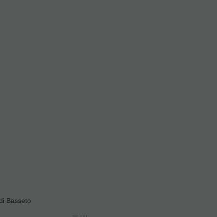
di Basseto
(1)