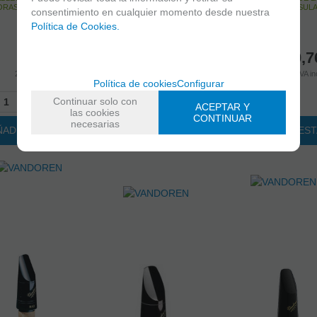
HORAS PENINSULA
14:00 HORAS PENINSUL
consentimiento en cualquier momento desde nuestra
Política de Cookies.
55,09
€
110,7
21.00%
IVA incluido
21.00%
IVA in
Política de cookies
Configurar
Continuar solo con
+
-
+
ACEPTAR Y
las cookies
CONTINUAR
necesarias
ÑADIR A CESTA
AÑADIR A CES