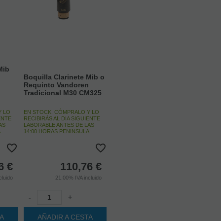
Mib
Boquilla Clarinete Mib o
Requinto Vandoren
Tradicional M30 CM325
Y LO
EN STOCK. CÓMPRALO Y LO
ENTE
RECIBIRÁS AL DIA SIGUIENTE
AS
LABORABLE ANTES DE LAS
A
14:00 HORAS PENINSULA
6
€
110,76
€
cluido
21.00%
IVA incluido
-
+
TA
AÑADIR A CESTA