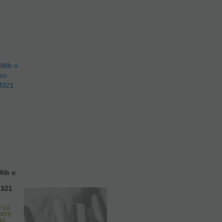
)
Mib o
M321
Y LO
ENTE
AS