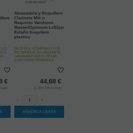
)
Abrazadera y Boquillero
llero
Clarinete Mib o
Requinto Vandoren
Master/Optimum Lc52pp
Estaño boquilero
plastico
Y LO
EN STOCK. CÓMPRALO Y LO
ENTE
RECIBIRÁS AL DIA SIGUIENTE
AS
LABORABLE ANTES DE LAS
A
14:00 HORAS PENINSULA
8
€
44,68
€
cluido
21.00%
IVA incluido
-
+
TA
AÑADIR A CESTA