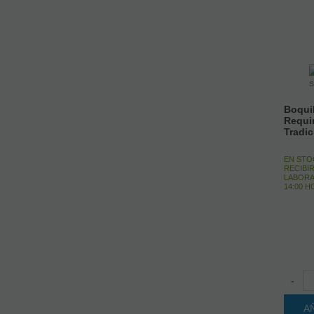
Boquil
Requi
Tradi
EN STO
RECIBIR
LABORA
14:00 
-
A