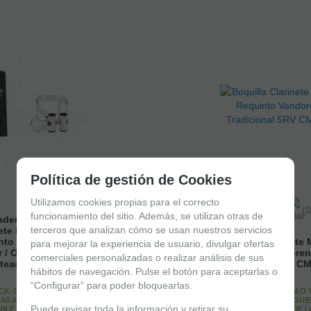
Política de gestión de Cookies
Utilizamos cookies propias para el correcto
(1
funcionamiento del sitio. Además, se utilizan otras de
dera Y Boquillero
terceros que analizan cómo se usan nuestros servicios
ete Mib o
nto Vandoren
Boquilla Clarinete 
para mejorar la experiencia de usuario, divulgar ofertas
r / Optimum Lc52
Requinto Vandoren
comerciales personalizadas o realizar análisis de sus
ateada
Tradicional 5RV C
hábitos de navegación. Pulse el botón para aceptarlas o
“Configurar” para poder bloquearlas.
CK. CÓMPRALO Y LO
EN STOCK. CÓMPRALO 
ÁS AL DIA SIGUIENTE
RECIBIRÁS AL DIA SIGUI
Puede revisar toda la información y retirar su
BLE ANTES DE LAS
LABORABLE ANTES DE L