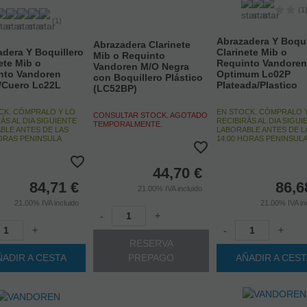
(1
(1)
Abrazadera Y Boqui
Abrazadera Clarinete
dera Y Boquillero
Clarinete Mib o
Mib o Requinto
ete Mib o
Requinto Vandoren
Vandoren M/O Negra
nto Vandoren
Optimum Lc02P
con Boquillero Plástico
/Cuero Lc22L
Plateada/Plastico
(LC52BP)
CK. CÓMPRALO Y LO
EN STOCK. CÓMPRALO 
CONSULTAR STOCK. AGOTADO
ÁS AL DIA SIGUIENTE
RECIBIRÁS AL DIA SIGUI
TEMPORALMENTE.
BLE ANTES DE LAS
LABORABLE ANTES DE L
HORAS PENINSULA
14:00 HORAS PENINSUL
44,70
€
84,71
€
86,6
21.00%
IVA incluido
21.00%
IVA incluido
21.00%
IVA in
-
+
+
-
+
RESERVA
ÑADIR A CESTA
PREPAGO
AÑADIR A CES