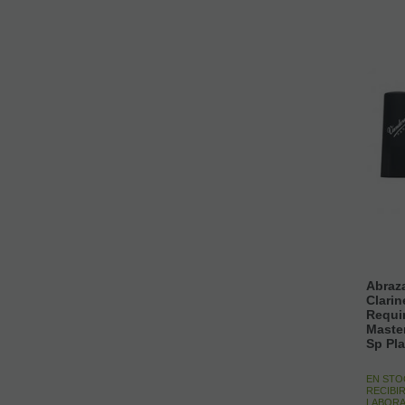
Abraza
Clarin
Requi
Maste
Sp Pl
EN STO
RECIBIR
LABORA