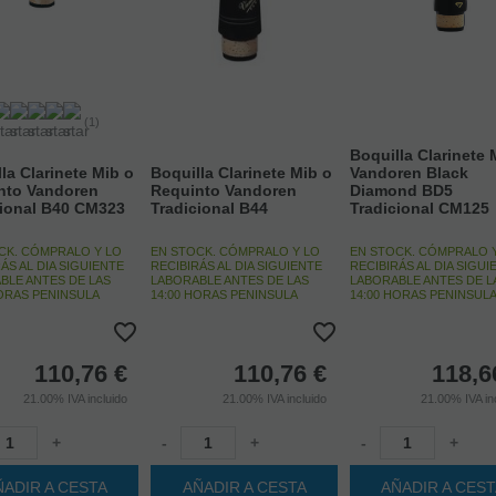
(1)
Boquilla Clarinete 
la Clarinete Mib o
Boquilla Clarinete Mib o
Vandoren Black
nto Vandoren
Requinto Vandoren
Diamond BD5
cional B40 CM323
Tradicional B44
Tradicional CM125
CK. CÓMPRALO Y LO
EN STOCK. CÓMPRALO Y LO
EN STOCK. CÓMPRALO 
ÁS AL DIA SIGUIENTE
RECIBIRÁS AL DIA SIGUIENTE
RECIBIRÁS AL DIA SIGUI
BLE ANTES DE LAS
LABORABLE ANTES DE LAS
LABORABLE ANTES DE L
HORAS PENINSULA
14:00 HORAS PENINSULA
14:00 HORAS PENINSUL
110,76
€
110,76
€
118,6
21.00%
IVA incluido
21.00%
IVA incluido
21.00%
IVA in
+
-
+
-
+
ÑADIR A CESTA
AÑADIR A CESTA
AÑADIR A CES