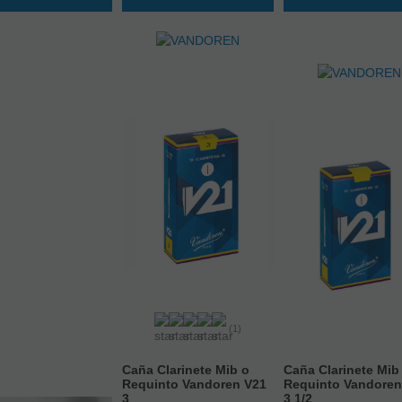
(1)
Caña Clarinete Mib o
Caña Clarinete Mib
Requinto Vandoren V21
Requinto Vandoren
3
3 1/2