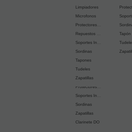
Cortacañas
Limpiadores
Microfonos
Ejercitadores de Respiración
mostra
Entrenadores Digitación
Protectores Boquilla
Sordin
Repuestos Saxo Alto
Estuches Guardacañas
Tapón 
Soportes Instrumento
Estuches Instrumento
Tudele
Sordinas
Fundas o Estuches Boquilla
Zapatil
Grasas
Tapones
Tudeles
Kits Accesorios Clarinete Sib
Limpiadores
Zapatillas
Protectores Boquilla
Soportes Instrumento
Sordinas
Zapatillas
Clarinete DO