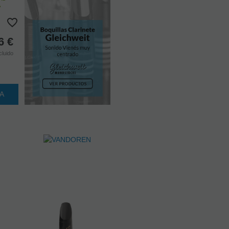
A
6
€
cluido
TA