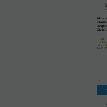
Abraza
Clarin
Requi
Cuero
EN STO
RECIBIR
LABORA
14:00 
-
A