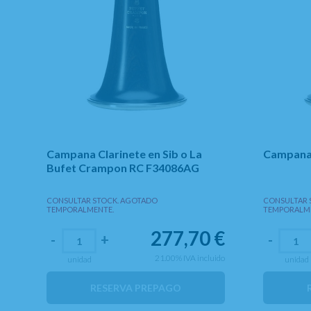
Campana Clarinete en Sib o La
Campana 
Bufet Crampon RC F34086AG
CONSULTAR STOCK. AGOTADO
CONSULTAR 
TEMPORALMENTE.
TEMPORALM
277,70
€
-
+
-
21.00%
IVA incluido
unidad
unidad
RESERVA PREPAGO