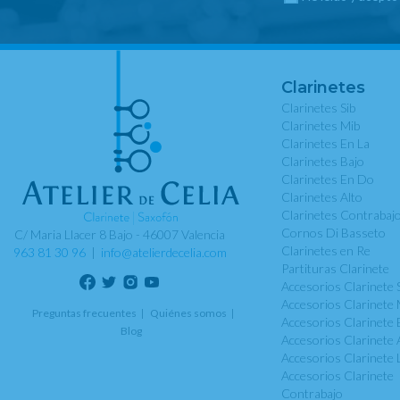
Clarinetes
Clarinetes Sib
Clarinetes Mib
Clarinetes En La
Clarinetes Bajo
Clarinetes En Do
Clarinetes Alto
Clarinetes Contrabaj
Cornos Di Basseto
C/ Maria Llacer 8 Bajo - 46007 Valencia
Clarinetes en Re
963 81 30 96
|
info@atelierdecelia.com
Partituras Clarinete
Accesorios Clarinete 
Accesorios Clarinete 
Preguntas frecuentes
Quiénes somos
Accesorios Clarinete 
Blog
Accesorios Clarinete 
Accesorios Clarinete 
Accesorios Clarinete
Contrabajo