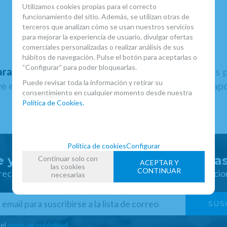
Utilizamos cookies propias para el correcto
funcionamiento del sitio. Además, se utilizan otras de
terceros que analizan cómo se usan nuestros servicios
para mejorar la experiencia de usuario, divulgar ofertas
comerciales personalizadas o realizar análisis de sus
hábitos de navegación. Pulse el botón para aceptarlas o
“Configurar” para poder bloquearlas.
ra clarinete en La
de la marca Buffet, pensadas p
Puede revisar toda la información y retirar su
e en la respuesta final del instrumento y puede apor
consentimiento en cualquier momento desde nuestra
Política de Cookies.
Política de cookies
Configurar
 y disfruta de ventajas y exclusiva
Continuar solo con
ACEPTAR Y
las cookies
CONTINUAR
 recibir las novedades y disfruta de descuentos y promocio
necesarias
 el
envío de publicidad