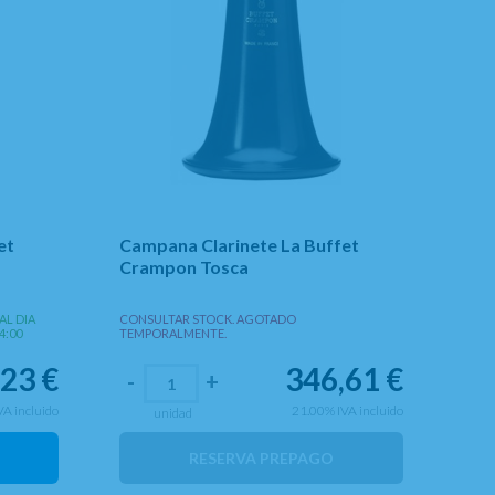
et
Campana Clarinete La Buffet
Crampon Tosca
AL DIA
CONSULTAR STOCK. AGOTADO
4:00
TEMPORALMENTE.
23
€
346,61
€
-
+
VA incluido
21.00%
IVA incluido
unidad
RESERVA PREPAGO