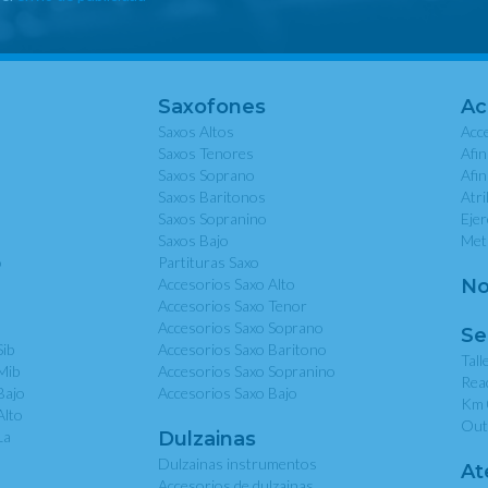
Saxofones
Ac
Saxos Altos
Acce
Saxos Tenores
Afi
Saxos Soprano
Afi
Saxos Baritonos
Atri
Saxos Sopranino
Eje
Saxos Bajo
Met
o
Partituras Saxo
Accesorios Saxo Alto
No
Accesorios Saxo Tenor
Accesorios Saxo Soprano
Se
Sib
Accesorios Saxo Baritono
Tall
Mib
Accesorios Saxo Sopranino
Rea
Bajo
Accesorios Saxo Bajo
Km 
Alto
Out
La
Dulzainas
Dulzainas instrumentos
At
Accesorios de dulzainas