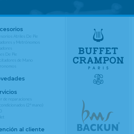
cesorios
sorios Atriles De Pie
nadores y Metrónomos
nadores
les De Pie
rcitadores de Mano
ronomos
vedades
rvicios
er de reparaciones
a
condicionados (2
mano)
0
let
ención al cliente