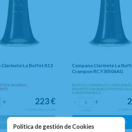
Clarinete La Buffet R13
Campana Clarinete La Buff
Crampon RC F30506AG
STOCK. AGOTADO
EN STOCK. CÓMPRALO Y LO RECIBIRÁS 
ENTE.
SIGUIENTE LABORABLE ANTES DE LAS 1
HORAS PENINSULA
223
€
2
+
-
+
21.00%
IVA incluido
21.00%
I
unidad
RESERVA PREPAGO
AÑADIR A CESTA
Política de gestión de Cookies