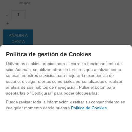
incluido
-
+
AÑADIR A
CESTA
Política de gestión de Cookies
nº prod.
mostrar
1
al
1
de
1
Utilizamos cookies propias para el correcto funcionamiento del
sitio. Además, se utilizan otras de terceros que analizan cómo
se usan nuestros servicios para mejorar la experiencia de
Suscríbete y disfruta de ventajas y
usuario, divulgar ofertas comerciales personalizadas o realizar
exclusivas
análisis de sus hábitos de navegación. Pulse el botón para
aceptarlas o “Configurar” para poder bloquearlas.
Sé el primero en recibir las novedades y disfruta de descuentos y promociones
exclusivas
Puede revisar toda la información y retirar su consentimiento en
cualquier momento desde nuestra
Política de Cookies.
He leído y acepto el
envío de publicidad