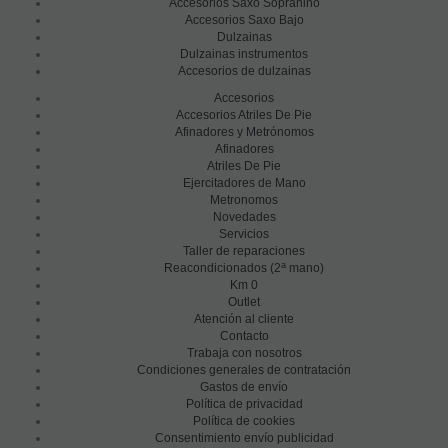
Accesorios Saxo Sopranino
Accesorios Saxo Bajo
Dulzainas
Dulzainas instrumentos
Accesorios de dulzainas
Accesorios
Accesorios Atriles De Pie
Afinadores y Metrónomos
Afinadores
Atriles De Pie
Ejercitadores de Mano
Metronomos
Novedades
Servicios
Taller de reparaciones
a
Reacondicionados (2
mano)
Km 0
Outlet
Atención al cliente
Contacto
Trabaja con nosotros
Condiciones generales de contratación
Gastos de envío
Política de privacidad
Política de cookies
Consentimiento envío publicidad