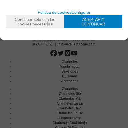
Política de cookies
Configurar
Continuar solo con las
ACEPTAR Y
cookies necesarias
CONTINUAR
C/ Maria Llacer 8 Bajo - 46007 Valencia
963 81 30 96
|
info@atelierdecelia.com
Clarinetes
Viento metal
Saxofones
Dulzainas
Accesorios
Clarinetes
Clarinetes Sib
Clarinetes Mib
Clarinetes En La
Clarinetes Bajo
Clarinetes En Do
Clarinetes Alto
Clarinetes Contrabajo
Cornos Di Basseto