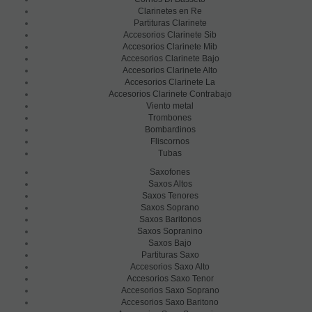
Clarinetes en Re
Partituras Clarinete
Accesorios Clarinete Sib
Accesorios Clarinete Mib
Accesorios Clarinete Bajo
Accesorios Clarinete Alto
Accesorios Clarinete La
Accesorios Clarinete Contrabajo
Viento metal
Trombones
Bombardinos
Fliscornos
Tubas
Saxofones
Saxos Altos
Saxos Tenores
Saxos Soprano
Saxos Baritonos
Saxos Sopranino
Saxos Bajo
Partituras Saxo
Accesorios Saxo Alto
Accesorios Saxo Tenor
Accesorios Saxo Soprano
Accesorios Saxo Baritono