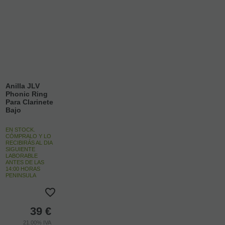
Anilla JLV
Phonic Ring
Para Clarinete
Bajo
EN STOCK.
CÓMPRALO Y LO
RECIBIRÁS AL DIA
SIGUIENTE
LABORABLE
ANTES DE LAS
14:00 HORAS
PENINSULA
39
€
21.00%
IVA