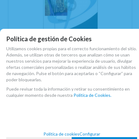
Política de gestión de Cookies
Utilizamos cookies propias para el correcto funcionamiento del sitio.
NARBONI, FRANCOIS.- YOKNAPATAWPHA
Además, se utilizan otras de terceros que analizan cómo se usan
3 PIEZAS
nuestros servicios para mejorar la experiencia de usuario, divulgar
ofertas comerciales personalizadas o realizar análisis de sus hábitos
EN STOCK. CÓMPRALO Y LO RECIBIRÁS AL DIA SIGUIENTE LABORABLE
de navegación. Pulse el botón para aceptarlas o “Configurar” para
ANTES DE LAS 14:00 HORAS PENINSULA
poder bloquearlas.
19,50
€
-
+
Puede revisar toda la información y retirar su consentimiento en
cualquier momento desde nuestra
Política de Cookies.
4.00%
IVA incluido
unidad
AÑADIR A CESTA
Política de cookies
Configurar
mostrar
1
al
2
de
2
nº prod.