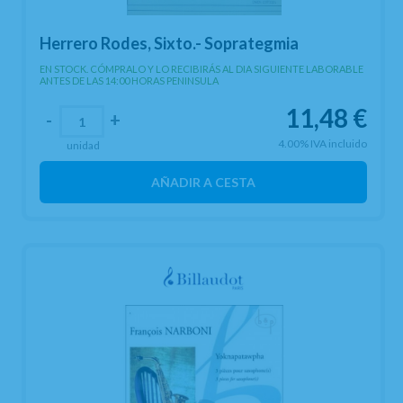
Herrero Rodes, Sixto.- Soprategmia
EN STOCK. CÓMPRALO Y LO RECIBIRÁS AL DIA SIGUIENTE LABORABLE
ANTES DE LAS 14:00 HORAS PENINSULA
11,48
€
-
+
4.00%
IVA incluido
unidad
AÑADIR A CESTA