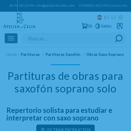
tlf.
96 381 30 96
·
info@atelierdecelia.com
HORARIO AGOSTO Lunes a Vierne
0
Saldo:
Usuarios 
Toggle
navigation
Home
Partituras
Partituras Saxofón
Obras Saxo Soprano Sol
Partituras de obras para
saxofón soprano solo
Repertorio solista para estudiar e
interpretar con saxo soprano
FILTRAR PRODUCTOS