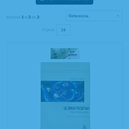
mostrar
1
al
2
de
2
nº prod.