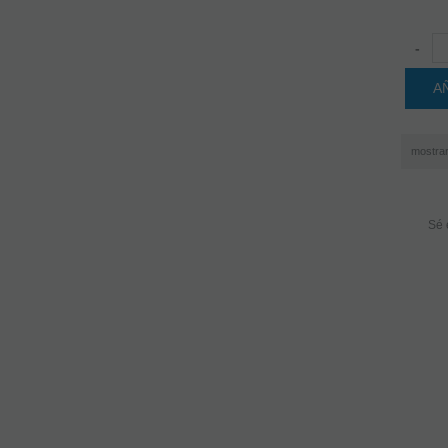
-
A
mostra
Sé 