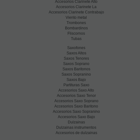
Accesorios Clarinete Alto
Accesorios Clarinete La
Accesorios Clarinete Contrabajo
Viento metal
Trombones
Bombardinos
Fliscornos
Tubas
Saxofones
Saxos Altos
Saxos Tenores
Saxos Soprano
Saxos Baritonos
Saxos Sopranino
Saxos Bajo
Partituras Saxo
Accesorios Saxo Alto
Accesorios Saxo Tenor
Accesorios Saxo Soprano
Accesorios Saxo Baritono
Accesorios Saxo Sopranino
Accesorios Saxo Bajo
Dulzainas
Dulzainas instrumentos
Accesorios de dulzainas