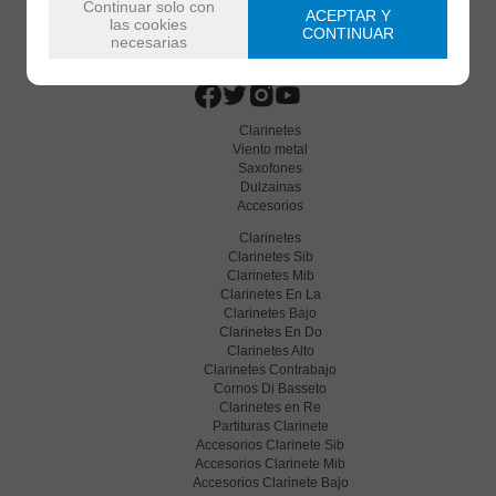
Continuar solo con
ACEPTAR Y
las cookies
CONTINUAR
C/ Maria Llacer 8 Bajo - 46007 Valencia
necesarias
963 81 30 96
|
info@atelierdecelia.com
Clarinetes
Viento metal
Saxofones
Dulzainas
Accesorios
Clarinetes
Clarinetes Sib
Clarinetes Mib
Clarinetes En La
Clarinetes Bajo
Clarinetes En Do
Clarinetes Alto
Clarinetes Contrabajo
Cornos Di Basseto
Clarinetes en Re
Partituras Clarinete
Accesorios Clarinete Sib
Accesorios Clarinete Mib
Accesorios Clarinete Bajo