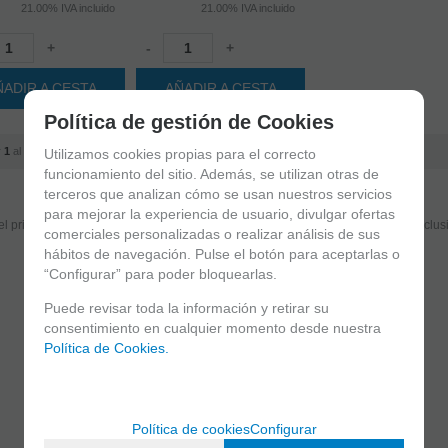
21.00%
IVA incluido
21.00%
IVA incluido
+
-
+
ÑADIR A CESTA
AÑADIR A CESTA
Política de gestión de Cookies
r
1
al
2
de
2
Utilizamos cookies propias para el correcto
funcionamiento del sitio. Además, se utilizan otras de
Suscríbete y disfruta de ventajas y exclusivas
terceros que analizan cómo se usan nuestros servicios
para mejorar la experiencia de usuario, divulgar ofertas
el primero en recibir las novedades y disfruta de descuentos y promociones exclus
comerciales personalizadas o realizar análisis de sus
hábitos de navegación. Pulse el botón para aceptarlas o
“Configurar” para poder bloquearlas.
He leído y acepto el
envío de publicidad
Puede revisar toda la información y retirar su
consentimiento en cualquier momento desde nuestra
Política de Cookies.
Política de cookies
Configurar