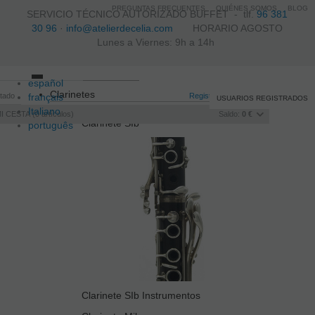
PREGUNTAS FRECUENTES
QUIÉNES SOMOS
BLOG
SERVICIO TÉCNICO AUTORIZADO BUFFET -
tlf.
96 381
30 96
·
info@atelierdecelia.com
HORARIO AGOSTO
Lunes a Viernes: 9h a 14h
español
Toggle
Clarinetes
itado
français
navigation
Registro
/
Iniciar sesión
USUARIOS REGISTRADOS
Italiano
I CESTA
0
artículos
Saldo:
0 €
Clarinete SIb
português
Clarinete SIb Instrumentos