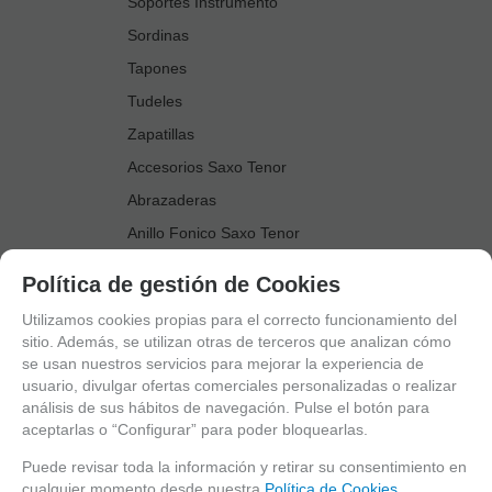
Soportes Instrumento
Sordinas
Tapones
Tudeles
Zapatillas
Accesorios Saxo Tenor
Abrazaderas
Anillo Fonico Saxo Tenor
Atriles Marcha
Política de gestión de Cookies
Boquillas
Utilizamos cookies propias para el correcto funcionamiento del
Boquilleros
sitio. Además, se utilizan otras de terceros que analizan cómo
se usan nuestros servicios para mejorar la experiencia de
Cañas
usuario, divulgar ofertas comerciales personalizadas o realizar
Cordones Arneses
análisis de sus hábitos de navegación. Pulse el botón para
aceptarlas o “Configurar” para poder bloquearlas.
Cortacañas
Deflector Saxo Tenor
Puede revisar toda la información y retirar su consentimiento en
cualquier momento desde nuestra
Política de Cookies.