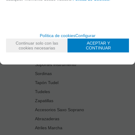
Estuches Guardacañas
Estuches Instrumento
Fundas Boquilla/Tudel
Kits Accesorios Saxo Tenor
Política de cookies
Configurar
Limpiadores
Continuar solo con las
ACEPTAR Y
Protectores Boquilla
cookies necesarias
CONTINUAR
Protectores Llaves
Soportes Instrumento
Sordinas
Tapón Tudel
Tudeles
Zapatillas
Accesorios Saxo Soprano
Abrazaderas
Atriles Marcha