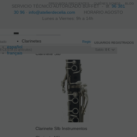
PREGUNTAS FRECUENTES
QUIÉNES SOMOS
BLOG
SERVICIO TÉCNICO AUTORIZADO BUFFET -
tlf.
96 381
30 96
·
info@atelierdecelia.com
HORARIO AGOSTO
Lunes a Viernes: 9h a 14h
Toggle
Clarinetes
itado
navigation
Registro
/
Iniciar sesión
USUARIOS REGISTRADOS
español
I CESTA
0
artículos
Saldo:
0 €
français
Clarinete SIb
Italiano
português
Clarinete SIb Instrumentos