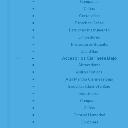
Campanas
Cañas
Cortacañas
Estuches Cañas
Estuches Instrumento
Limpiadores
Protectores Boquilla
Zapatillas
Accesorios Clarinete Bajo
Abrazaderas
Abrazadera Clarinete Mib o Requinto
Anillos Fónicos
Bonade SP Invertida Plateada L2251UA
Atril Marcha Clarinete Bajo
EN STOCK. CÓMPRALO Y LO RECIBIRÁS AL DIA SIGUIENTE LABORABLE
ANTES DE LAS 14:00 HORAS PENINSULA
Boquillas Clarinete Bajo
Boquilleros
23,78
€
-
+
Campanas
21.00%
IVA incluido
unidad
Cañas
Control Humedad
AÑADIR A CESTA
Cordones