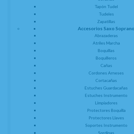
Tapón Tudel
Tudeles
Zapatillas
Accesorios Saxo Sopran
Abrazaderas
Atriles Marcha
Boquillas
Boquilleros
Cañas
Cordones Arneses
Cortacañas
Estuches Guardacañas
(1)
Abrazadera Y Boquillero Clarinete Mib o
Estuches Instrumento
Requinto Bg Revelation L-8R Cuero
Limpiadores
Protectores Boquilla
EN STOCK. CÓMPRALO Y LO RECIBIRÁS AL DIA SIGUIENTE LABORABLE
ANTES DE LAS 14:00 HORAS PENINSULA
Protectores Llaves
29,65
€
Soportes Instrumento
-
+
Sordinas