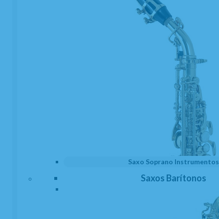
ANTES DE LAS 14:00 HORAS PENINSULA
100
€
-
+
21.00%
IVA incluido
unidad
AÑADIR A CESTA
Saxo Soprano Instrumentos
Saxos Barítonos