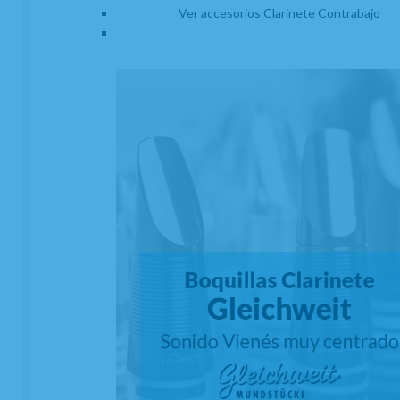
Ver accesorios Clarinete Contrabajo
Abrazadera Clarinete Mib o Requinto Samba
Niquelada
EN STOCK. CÓMPRALO Y LO RECIBIRÁS AL DIA SIGUIENTE LABORABLE
ANTES DE LAS 14:00 HORAS PENINSULA
11,88
€
-
+
21.00%
IVA incluido
unidad
AÑADIR A CESTA