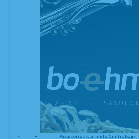
181
€
-
+
21.00%
IVA incluido
unidad
AÑADIR A CESTA
Accesorios Clarinete Contrabajo