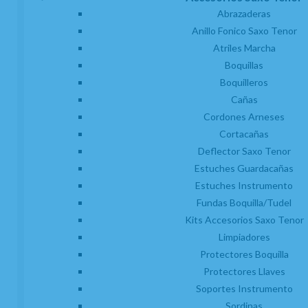
Abrazaderas
Anillo Fonico Saxo Tenor
Atriles Marcha
Boquillas
Boquilleros
Cañas
Abrazadera Clarinete Mib o Requinto JLV
Cordones Arneses
Plata Chapada
Cortacañas
Deflector Saxo Tenor
EN STOCK. CÓMPRALO Y LO RECIBIRÁS AL DIA SIGUIENTE LABORABLE
ANTES DE LAS 14:00 HORAS PENINSULA
Estuches Guardacañas
199
€
Estuches Instrumento
-
+
Fundas Boquilla/Tudel
21.00%
IVA incluido
unidad
Kits Accesorios Saxo Tenor
Limpiadores
AÑADIR A CESTA
Protectores Boquilla
Protectores Llaves
Soportes Instrumento
Sordinas