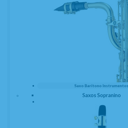
(1)
Abrazadera Clarinete Mib o Requinto
Rovner Star Series SS-1E
EN STOCK. CÓMPRALO Y LO RECIBIRÁS AL DIA SIGUIENTE LABORABLE
ANTES DE LAS 14:00 HORAS PENINSULA
22,99
€
-
+
21.00%
IVA incluido
unidad
AÑADIR A CESTA
Saxo Barítono Instrumento
Saxos Sopranino