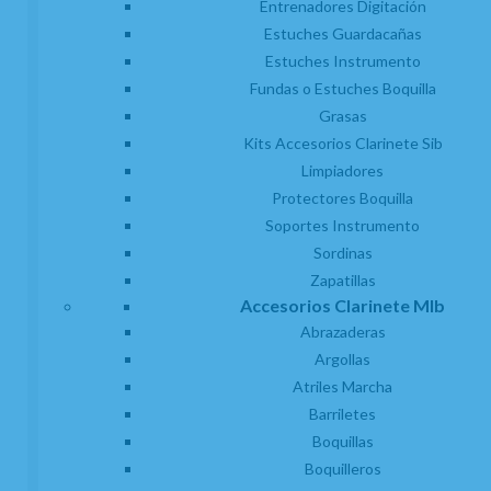
Entrenadores Digitación
Estuches Guardacañas
Estuches Instrumento
(1)
Fundas o Estuches Boquilla
Abrazadera Clarinete Mib o Requinto
Grasas
Bonade Niquelada Invertida L2251UN
Kits Accesorios Clarinete Sib
EN STOCK. CÓMPRALO Y LO RECIBIRÁS AL DIA SIGUIENTE LABORABLE
ANTES DE LAS 14:00 HORAS PENINSULA
Limpiadores
Protectores Boquilla
17,45
€
-
+
Soportes Instrumento
21.00%
IVA incluido
unidad
Sordinas
Zapatillas
AÑADIR A CESTA
Accesorios Clarinete MIb
Abrazaderas
Argollas
Atriles Marcha
Barriletes
Boquillas
Boquilleros