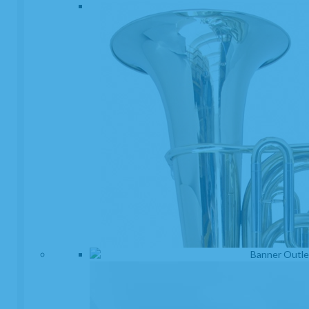
Abrazadera Clarinete Mib o Requinto Eddie
Daniels Gold
EN STOCK. CÓMPRALO Y LO RECIBIRÁS AL DIA SIGUIENTE LABORABLE
ANTES DE LAS 14:00 HORAS PENINSULA
189,97
€
-
+
21.00%
IVA incluido
unidad