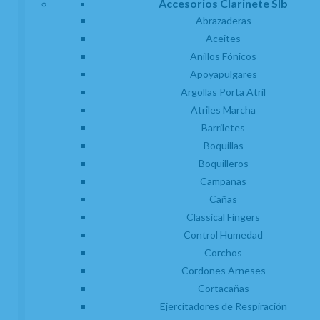
Accesorios Clarinete SIb
Protectores Boquilla
Zapatillas
Abrazaderas
Aceites
Anillos Fónicos
mostrar
1
al
24
de
160
Apoyapulgares
Argollas Porta Atril
nº prod.
Atriles Marcha
Barriletes
Boquillas
Boquilleros
Campanas
Cañas
Classical Fingers
Control Humedad
Corchos
Cordones Arneses
Cortacañas
Ejercitadores de Respiración