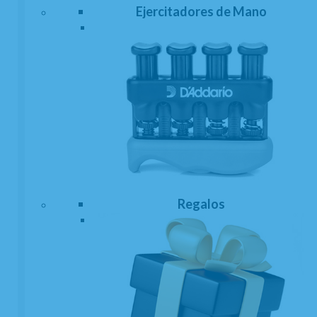
Ejercitadores de Mano
Regalos
Abrazadera Clarinete Mib o Requinto JLV
Platino y oro
EN STOCK. CÓMPRALO Y LO RECIBIRÁS AL DIA SIGUIENTE LABORABLE
ANTES DE LAS 14:00 HORAS PENINSULA