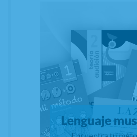
Abrazadera Y Boquillero Clarinete Mib o
Requinto Bg Tradition L-80 Plateada
EN STOCK. CÓMPRALO Y LO RECIBIRÁS AL DIA SIGUIENTE LABORABLE
ANTES DE LAS 14:00 HORAS PENINSULA
77,85
€
-
+
21.00%
IVA incluido
unidad