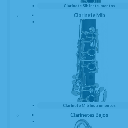
requinto
Clarinete SIb Instrumentos
Clarinete Mib
En Atelier de Celia somos especialistas en clarinete y por 
ello tenemos todos los accesorios necesarios para toda la 
familia de instrumentos del clarinete, incluyendo los 
accesorios para clarinete en Mib o requinto.
Boquillas, boquilleros, abrazaderas, cañas, protectores de 
boquilla, grasa para corchos, limpiadores tanto interiores 
como exteriores, estuches, fundas, mochilas, apoya 
pulgares, soportes, atriles de marcha, etc. Todos los 
accesorios para clarinete que necesites de las mejores 
marcas.
Clarinete MIb instrumentos
Clarinetes Bajos