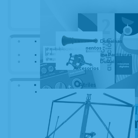
AÑADIR A CESTA
Dulzainas
Dulzainas
Instrumentos
Dulzaina Partituras
Dulzainas
Accesorios
Accesorios
Atriles