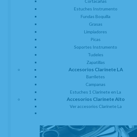
Cortacañas
Estuches Instrumento
Fundas Boquilla
Grasas
Limpiadores
Picas
Soportes Instrumento
Tudeles
Zapatillas
Accesorios Clarinete LA
Barriletes
Campanas
Estuches 1 Clarinete en La
Accesorios Clarinete Alto
Ver accesorios Clarinete La
(1)
Abrazadera Clarinete Mib Carbonissimo
Allegro
EN STOCK. CÓMPRALO Y LO RECIBIRÁS AL DIA SIGUIENTE LABORABLE
ANTES DE LAS 14:00 HORAS PENINSULA