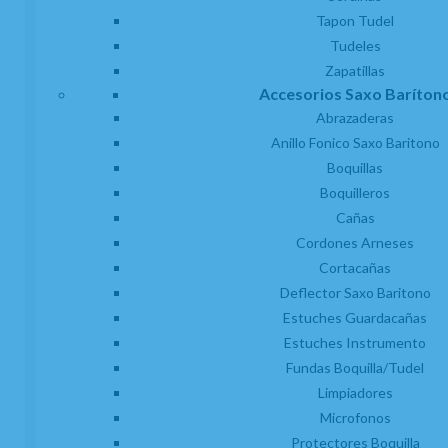
21.00%
IVA incluido
unidad
Tapon Tudel
AÑADIR A CESTA
Tudeles
Zapatillas
Accesorios Saxo Baríton
Abrazaderas
Anillo Fonico Saxo Baritono
Boquillas
Boquilleros
Cañas
Cordones Arneses
Cortacañas
Deflector Saxo Baritono
Estuches Guardacañas
Estuches Instrumento
Fundas Boquilla/Tudel
Limpiadores
Microfonos
Protectores Boquilla