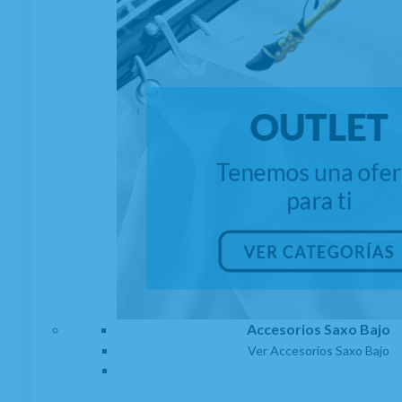
Abrazadera Y Boquillero Clarinete Mib o
Requinto Bg Super Revelation L-8Sr
EN STOCK. CÓMPRALO Y LO RECIBIRÁS AL DIA SIGUIENTE LABORABLE
ANTES DE LAS 14:00 HORAS PENINSULA
43,30
€
-
+
21.00%
IVA incluido
unidad
AÑADIR A CESTA
Accesorios Saxo Bajo
Ver Accesorios Saxo Bajo