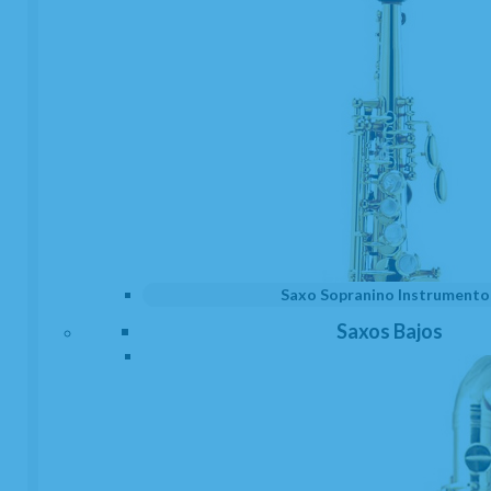
Abrazadera Clarinete Mib o Requinto Wood
Stone Ishimori Baño en Oro Brillo
Saxo Sopranino Instrumento
EN STOCK. CÓMPRALO Y LO RECIBIRÁS AL DIA SIGUIENTE LABORABLE
Saxos Bajos
ANTES DE LAS 14:00 HORAS PENINSULA
225
€
-
+
21.00%
IVA incluido
unidad
AÑADIR A CESTA