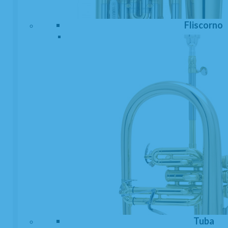
Fliscorno
(1)
Abrazadera Clarinete Mib o Requinto Eddie
Daniels Carbon Fiber
EN STOCK. CÓMPRALO Y LO RECIBIRÁS AL DIA SIGUIENTE LABORABLE
ANTES DE LAS 14:00 HORAS PENINSULA
170
€
-
+
21.00%
IVA incluido
unidad
AÑADIR A CESTA
Tuba