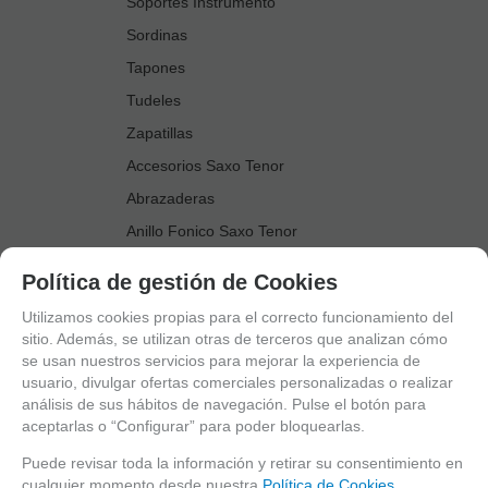
Soportes Instrumento
Sordinas
Tapones
Tudeles
Zapatillas
Accesorios Saxo Tenor
Abrazaderas
Anillo Fonico Saxo Tenor
Atriles Marcha
Política de gestión de Cookies
Boquillas
Utilizamos cookies propias para el correcto funcionamiento del
Boquilleros
sitio. Además, se utilizan otras de terceros que analizan cómo
se usan nuestros servicios para mejorar la experiencia de
Cañas
usuario, divulgar ofertas comerciales personalizadas o realizar
Cordones Arneses
análisis de sus hábitos de navegación. Pulse el botón para
aceptarlas o “Configurar” para poder bloquearlas.
Cortacañas
Deflector Saxo Tenor
Puede revisar toda la información y retirar su consentimiento en
cualquier momento desde nuestra
Política de Cookies.