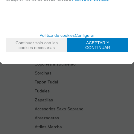
Estuches Guardacañas
Estuches Instrumento
Fundas Boquilla/Tudel
Kits Accesorios Saxo Tenor
Política de cookies
Configurar
Limpiadores
Continuar solo con las
ACEPTAR Y
Protectores Boquilla
cookies necesarias
CONTINUAR
Protectores Llaves
Soportes Instrumento
Sordinas
Tapón Tudel
Tudeles
Zapatillas
Accesorios Saxo Soprano
Abrazaderas
Atriles Marcha