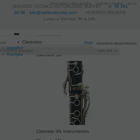
PREGUNTAS FRECUENTES
QUIÉNES SOMOS
BLOG
SERVICIO TÉCNICO AUTORIZADO BUFFET -
tlf.
96 381
30 96
·
info@atelierdecelia.com
HORARIO AGOSTO
Lunes a Viernes: 9h a 14h
Toggle
Clarinetes
itado
navigation
Registro
/
Iniciar sesión
USUARIOS REGISTRADOS
español
I CESTA
0
artículos
Saldo:
0 €
français
Clarinete SIb
Italiano
português
Clarinete SIb Instrumentos