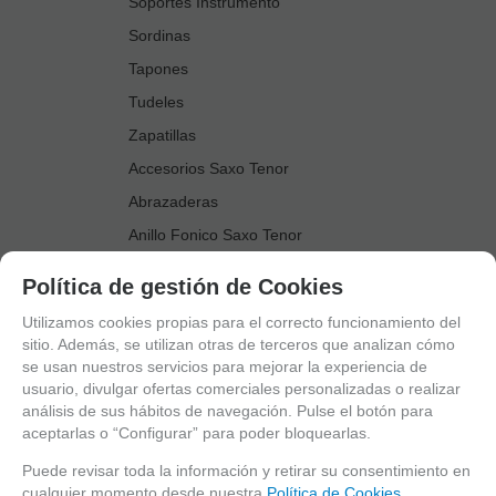
Soportes Instrumento
Sordinas
Tapones
Tudeles
Zapatillas
Accesorios Saxo Tenor
Abrazaderas
Anillo Fonico Saxo Tenor
Atriles Marcha
Política de gestión de Cookies
Boquillas
Utilizamos cookies propias para el correcto funcionamiento del
Boquilleros
sitio. Además, se utilizan otras de terceros que analizan cómo
se usan nuestros servicios para mejorar la experiencia de
Cañas
usuario, divulgar ofertas comerciales personalizadas o realizar
Cordones Arneses
análisis de sus hábitos de navegación. Pulse el botón para
aceptarlas o “Configurar” para poder bloquearlas.
Cortacañas
Deflector Saxo Tenor
Puede revisar toda la información y retirar su consentimiento en
cualquier momento desde nuestra
Política de Cookies.