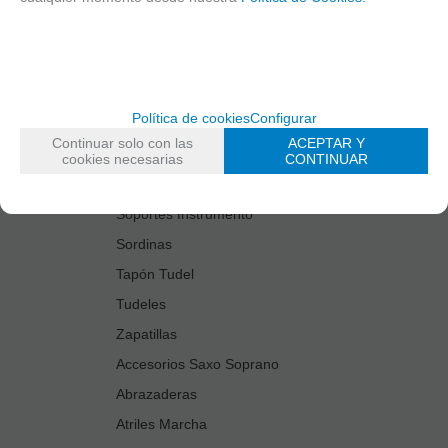
Estuches Guardacañas
Estuches Instrumento
Fundas Boquilla/Tudel
Kits Accesorios Saxo Tenor
Política de cookies
Configurar
Limpiadores
Continuar solo con las
ACEPTAR Y
Protectores Boquilla
cookies necesarias
CONTINUAR
Protectores Llaves
Soportes Instrumento
Sordinas
Tapón Tudel
Tudeles
Zapatillas
Accesorios Saxo Soprano
Abrazaderas
Atriles Marcha