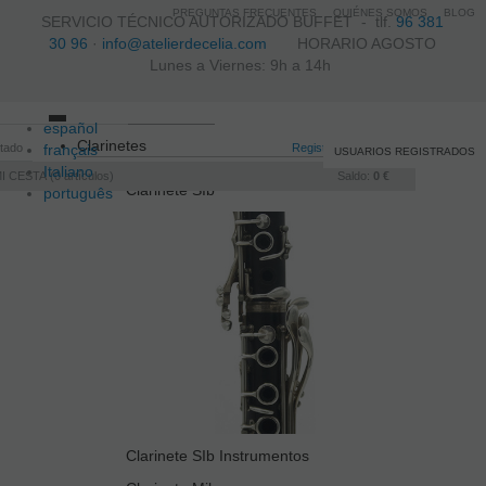
PREGUNTAS FRECUENTES
QUIÉNES SOMOS
BLOG
SERVICIO TÉCNICO AUTORIZADO BUFFET -
tlf.
96 381
30 96
·
info@atelierdecelia.com
HORARIO AGOSTO
Lunes a Viernes: 9h a 14h
español
Toggle
Clarinetes
itado
français
navigation
Registro
/
Iniciar sesión
USUARIOS REGISTRADOS
Italiano
I CESTA
0
artículos
Saldo:
0 €
Clarinete SIb
português
Clarinete SIb Instrumentos