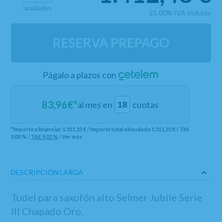
unidades
21.00%
IVA incluido
RESERVA PREPAGO
Págalo a plazos con
83,96
€*
al mes en
cuotas
*Importe a financiar
1.511,35 €
/
Importe total adeudado
1.511,35 €
/
TIN
0,00 %
/
TAE
9,02 %
/
Ver más
DESCRIPCIÓN LARGA
Tudel para saxofón alto Selmer Jubile Serie
III Chapado Oro.