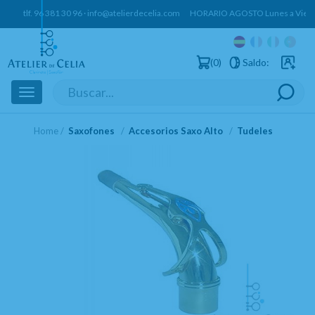
tlf.
96 381 30 96
·
info@atelierdecelia.com
HORARIO AGOSTO Lunes a Vierne
0
Saldo:
Usuarios 
Toggle
navigation
Home
Saxofones
Accesorios Saxo Alto
Tudeles