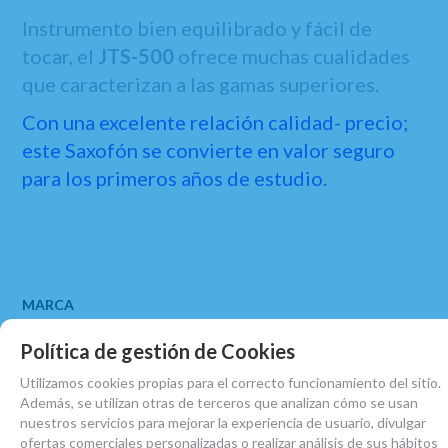
Instrumento bien equilibrado y fácil de
tocar, el
JTS-500
ofrece muchas cualidades
que caracterizan a las gamas superiores.
Con una excelente relación calidad- precio;
este Saxofón se convierte en valor seguro
para los primeros años de estudio.
MARCA
JUPITER
Política de gestión de Cookies
FAMILIAS RELACIONADAS
Utilizamos cookies propias para el correcto funcionamiento del sitio.
SAXOS TENORES
SAXOFONES
Además, se utilizan otras de terceros que analizan cómo se usan
nuestros servicios para mejorar la experiencia de usuario, divulgar
FECHA DE LANZAMIENTO
ofertas comerciales personalizadas o realizar análisis de sus hábitos