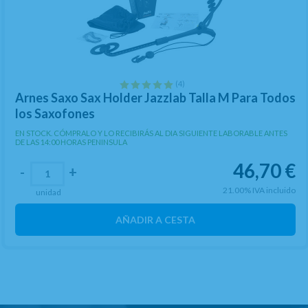
(4)
Arnes Saxo Sax Holder Jazzlab Talla M Para Todos
los Saxofones
EN STOCK. CÓMPRALO Y LO RECIBIRÁS AL DIA SIGUIENTE LABORABLE ANTES
DE LAS 14:00 HORAS PENINSULA
46,70
€
-
+
21.00%
IVA incluido
unidad
AÑADIR A CESTA