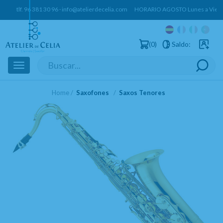
tlf.
96 381 30 96
·
info@atelierdecelia.com
HORARIO AGOSTO Lunes a Vierne
0
Saldo:
Usuarios 
Toggle
navigation
Home
Saxofones
Saxos Tenores