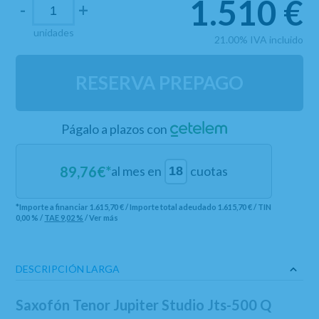
1.510
€
-
+
unidades
21.00%
IVA incluido
RESERVA PREPAGO
Págalo a plazos con
89,76
€*
al mes en
cuotas
*Importe a financiar
1.615,70 €
/
Importe total adeudado
1.615,70 €
/
TIN
0,00 %
/
TAE
9,02 %
/
Ver más
DESCRIPCIÓN LARGA
Saxofón Tenor Jupiter Studio Jts-500 Q