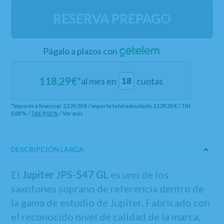
RESERVA PREPAGO
Págalo a plazos con
118,29
€*
al mes en
cuotas
*Importe a financiar
2.129,30 €
/
Importe total adeudado
2.129,30 €
/
TIN
0,00 %
/
TAE
9,02 %
/
Ver más
DESCRIPCIÓN LARGA
El
Jupiter JPS-547 GL
es uno de los
saxofones soprano de referencia dentro de
la gama de estudio de Jupiter. Fabricado con
el reconocido nivel de calidad de la marca,