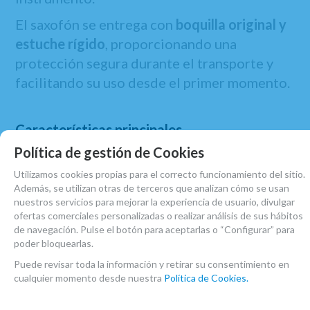
El saxofón se entrega con
boquilla original y
estuche rígido
, proporcionando una
protección segura durante el transporte y
facilitando su uso desde el primer momento.
Características principales
Política de gestión de Cookies
Afinación en Sib.
Acabado lacado.
Utilizamos cookies propias para el correcto funcionamiento del sitio.
Además, se utilizan otras de terceros que analizan cómo se usan
Cuerpo recto de una sola pieza (tudel
nuestros servicios para mejorar la experiencia de usuario, divulgar
soldado).
ofertas comerciales personalizadas o realizar análisis de sus hábitos
de navegación. Pulse el botón para aceptarlas o “Configurar” para
Llave de Fa# agudo.
poder bloquearlas.
Sistema Si/Do# articulados.
Puede revisar toda la información y retirar su consentimiento en
Zapatillas de cuero Pisoni de alta
cualquier momento desde nuestra
Política de Cookies.
calidad.
Apoyapulgar regulable.