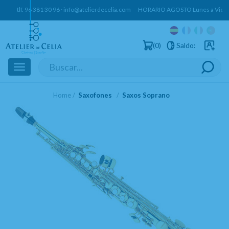
tlf.
96 381 30 96
·
info@atelierdecelia.com
HORARIO AGOSTO Lunes a Vierne
0
Saldo:
Usuarios 
Toggle
navigation
Home
Saxofones
Saxos Soprano