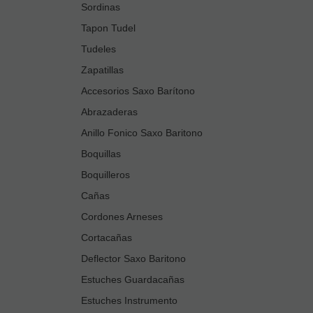
Sordinas
Tapon Tudel
Tudeles
Zapatillas
Accesorios Saxo Barítono
Abrazaderas
Anillo Fonico Saxo Baritono
Boquillas
Boquilleros
Cañas
Cordones Arneses
Cortacañas
Deflector Saxo Baritono
Estuches Guardacañas
Estuches Instrumento