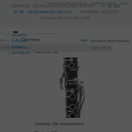
PREGUNTAS FRECUENTES
QUIÉNES SOMOS
BLOG
SERVICIO TÉCNICO AUTORIZADO BUFFET -
tlf.
96 381
30 96
·
info@atelierdecelia.com
HORARIO AGOSTO
Lunes a Viernes: 9h a 14h
español
Toggle
Clarinetes
itado
français
navigation
Registro
/
Iniciar sesión
USUARIOS REGISTRADOS
Italiano
I CESTA
0
artículos
Saldo:
0 €
Clarinete SIb
português
Clarinete SIb Instrumentos