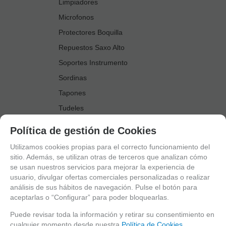
Limpiadores
Microfonos
Protectores Boquilla
Repuestos Saxo Alto
Soportes Instrumento
Sordinas
Tapones
Tudeles
Zapatillas
Política de gestión de Cookies
Accesorios Saxo Tenor
Utilizamos cookies propias para el correcto funcionamiento del
Abrazaderas
sitio. Además, se utilizan otras de terceros que analizan cómo
se usan nuestros servicios para mejorar la experiencia de
Anillo Fonico Saxo Tenor
usuario, divulgar ofertas comerciales personalizadas o realizar
Atriles Marcha
análisis de sus hábitos de navegación. Pulse el botón para
aceptarlas o “Configurar” para poder bloquearlas.
Boquillas
Boquilleros
Puede revisar toda la información y retirar su consentimiento en
cualquier momento desde nuestra
Política de Cookies.