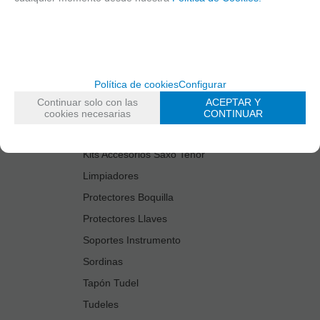
Cañas
Cordones Arneses
Cortacañas
Deflector Saxo Tenor
Política de cookies
Configurar
Estuches Guardacañas
Continuar solo con las
ACEPTAR Y
Estuches Instrumento
cookies necesarias
CONTINUAR
Fundas Boquilla/Tudel
Kits Accesorios Saxo Tenor
Limpiadores
Protectores Boquilla
Protectores Llaves
Soportes Instrumento
Sordinas
Tapón Tudel
Tudeles