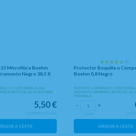
(4)
B15 Microfibra Boehm
Protector Boquilla o Comp
strumento Negro 38,5 X
Boehm 0,8 Negro
ALO Y LO RECIBIRÁS AL DIA
EN STOCK. CÓMPRALO Y LO RECIBIRÁS 
RABLE ANTES DE LAS 14:00 HORAS
SIGUIENTE LABORABLE ANTES DE LAS 1
PENINSULA
5,50
€
+
-
+
21.00%
IVA incluido
21.0
unidad
ÑADIR A CESTA
AÑADIR A CESTA