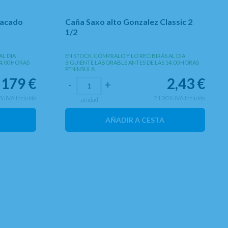
Lacado
Caña Saxo alto Gonzalez Classic 2
1/2
AL DIA
EN STOCK. CÓMPRALO Y LO RECIBIRÁS AL DIA
4:00 HORAS
SIGUIENTE LABORABLE ANTES DE LAS 14:00 HORAS
PENINSULA
179
€
2,43
€
-
+
0%
IVA incluido
21.00%
IVA incluido
unidad
AÑADIR A CESTA