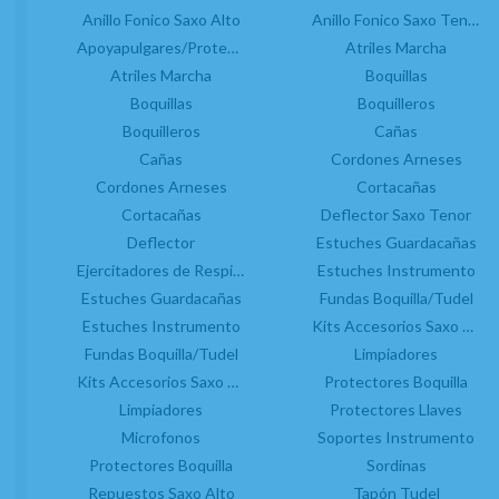
Anillo Fonico Saxo Alto
Aceites
Argollas
Anillo Fonico Saxo Tenor
Anillos Fónicos
Apoyapulgares/Protectores Llaves Saxo
Atriles Marcha
Atriles Marcha
Apoyapulgares
Atriles Marcha
Barriletes
Boquillas
Argollas Porta Atril
Boquillas
Boquilleros
Boquillas
Atriles Marcha
Boquilleros
Boquilleros
Cañas
Barriletes
Cañas
Cordones Arneses
Campanas
Cordones Arneses
Boquillas
Cortacañas
Cañas
Cortacañas
Boquilleros
Deflector Saxo Tenor
Cortacañas
Campanas
Deflector
Estuches Guardacañas
Estuches Cañas
Cañas
Ejercitadores de Respiración Saxo
Estuches Instrumento
Estuches Instrumento
Estuches Guardacañas
Classical Fingers
Fundas Boquilla/Tudel
Limpiadores
Estuches Instrumento
Control Humedad
Protectores Boquilla
Kits Accesorios Saxo Tenor
Fundas Boquilla/Tudel
Corchos
Limpiadores
Zapatillas
Cordones Arneses
Kits Accesorios Saxo Alto
Protectores Boquilla
Limpiadores
Cortacañas
Protectores Llaves
Microfonos
Ejercitadores de Respiración
Soportes Instrumento
Protectores Boquilla
Entrenadores Digitación
Sordinas
Estuches Guardacañas
Repuestos Saxo Alto
Tapón Tudel