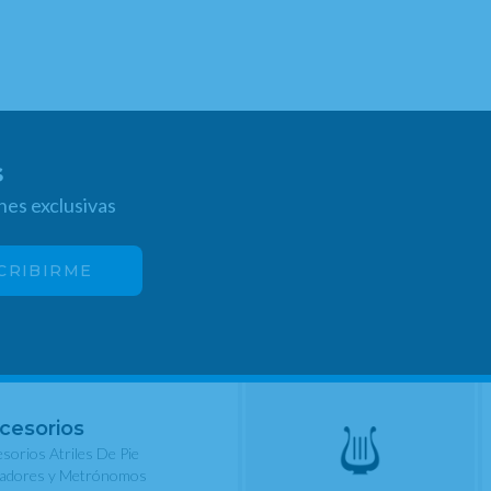
s
nes exclusivas
cesorios
sorios Atriles De Pie
nadores y Metrónomos