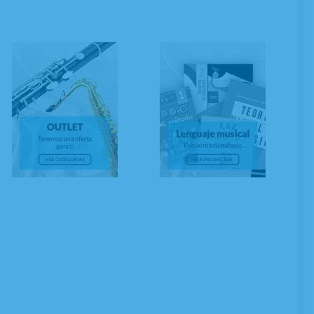
458
€
21.00%
IVA incluido
ÑADIR A CESTA