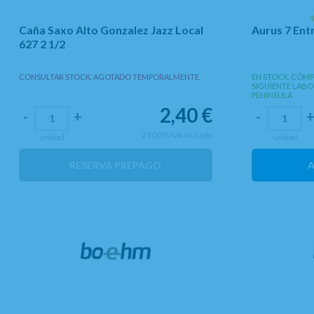
Caña Saxo Alto Gonzalez Jazz Local
Aurus 7 Ent
627 2 1/2
CONSULTAR STOCK. AGOTADO TEMPORALMENTE.
EN STOCK. CÓMPR
SIGUIENTE LABO
PENINSULA
2,40
€
-
+
-
21.00%
IVA incluido
unidad
unidad
RESERVA PREPAGO
A