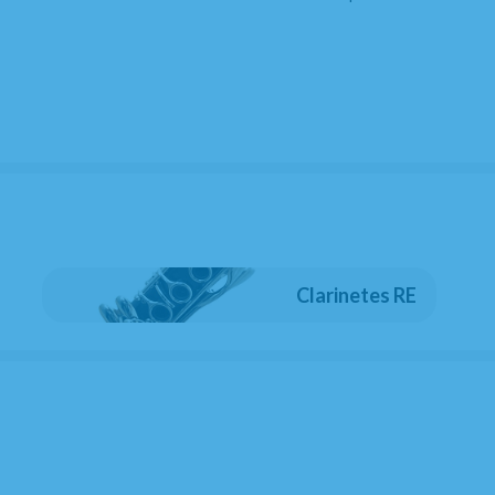
cción si te quieres gastar poco dinero y quieres un
 marca Boehm están revisados por nuestros técnicos en
o con seguridad y una boquilla con su abrazadera y bo
Clarinetes RE