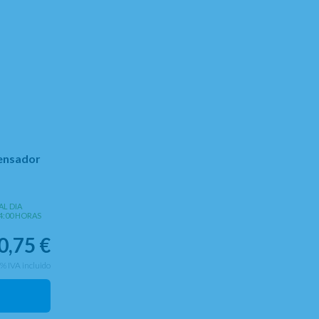
ensador
AL DIA
4:00 HORAS
0,75
€
0%
IVA incluido