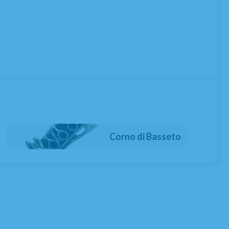
 instrumento que te de una buena respuesta en
 el Atelier de Celia, y su puesta a punto es
quillero en dorado
Corno di Basseto