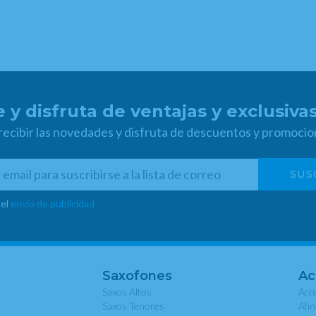
 y disfruta de ventajas y exclusiva
 recibir las novedades y disfruta de descuentos y promocio
 el
envío de publicidad
Saxofones
Ac
Saxos Altos
Acce
Saxos Tenores
Afi