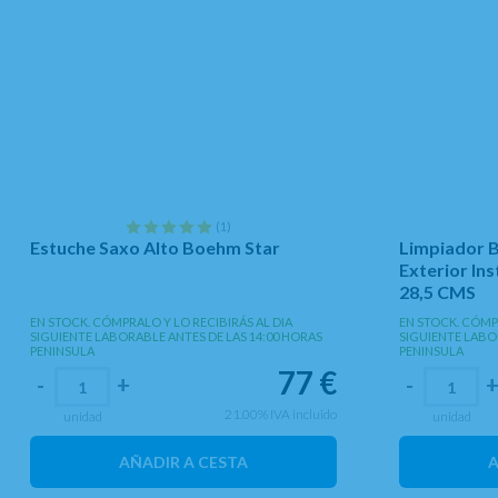
(1)
Estuche Saxo Alto Boehm Star
Limpiador 
Exterior In
28,5 CMS
EN STOCK. CÓMPRALO Y LO RECIBIRÁS AL DIA
EN STOCK. CÓMPR
SIGUIENTE LABORABLE ANTES DE LAS 14:00 HORAS
SIGUIENTE LABO
PENINSULA
PENINSULA
77
€
-
+
-
21.00%
IVA incluido
unidad
unidad
AÑADIR A CESTA
A