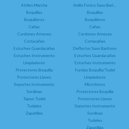
Anillos Fónicos
Atriles Marcha
Campanas
Anillo Fonico Saxo Baritono
Boquillas
Atril Marcha Clarinete Bajo
Boquillas
Estuches 1 Clarinete en La
Boquillas Clarinete Bajo
Boquilleros
Boquilleros
Boquilleros
Cañas
Cañas
A
Cordones Arneses
Campanas
Cordones Arneses
Cortacañas
Cañas
Cortacañas
Estuches Guardacañas
Control Humedad
Deflector Saxo Baritono
Estuches Instrumento
Cordones
Estuches Guardacañas
Limpiadores
Cortacañas
Estuches Instrumento
Estuches Instrumento
Protectores Boquilla
Fundas Boquilla/Tudel
Protectores Llaves
Fundas Boquilla
Limpiadores
Soportes Instrumento
Grasas
Microfonos
Limpiadores
Sordinas
Protectores Boquilla
Tapon Tudel
Picas
Protectores Llaves
Soportes Instrumento
Tudeles
Soportes Instrumento
Zapatillas
Tudeles
Sordinas
Zapatillas
Tudeles
Zapatillas