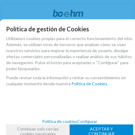
Política de gestión de Cookies
Utilizamos cookies propias para el correcto funcionamiento del sitio.
Además, se utilizan otras de terceros que analizan cómo se usan
nuestros servicios para mejorar la experiencia de usuario, divulgar
ofertas comerciales personalizadas o realizar análisis de sus hábitos
de navegación. Pulse el botón para aceptarlas o “Configurar” para
poder bloquearlas.
Puede revisar toda la información y retirar su consentimiento en
cualquier momento desde nuestra
Política de Cookies.
(1)
Estuche Saxo Alto Boehm Star
EN STOCK. CÓMPRALO Y LO RECIBIRÁS AL DIA SIGUIENTE LABORABLE ANTES
DE LAS 14:00 HORAS PENINSULA
Política de cookies
Configurar
Continuar solo con las
ACEPTAR Y
77
€
-
+
cookies necesarias
CONTINUAR