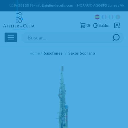
tlf.
96 381 30 96
·
info@atelierdecelia.com
HORARIO AGOSTO Lunes a Vierne
0
Saldo:
Usuarios 
Toggle
navigation
Home
Saxofones
Saxos Soprano