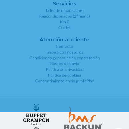
Servicios
Taller de reparaciones
a
Reacondicionados (2
mano)
Km 0
Outlet
Atención al cliente
Contacto
Trabaja con nosotros
Condiciones generales de contratación
Gastos de envío
Política de privacidad
Política de cookies
Consentimiento envío publicidad