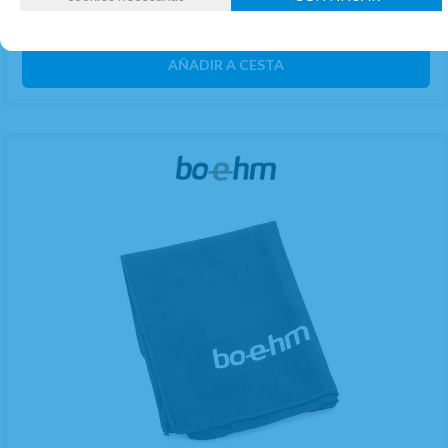
21.00%
IVA incluido
unidad
AÑADIR A CESTA