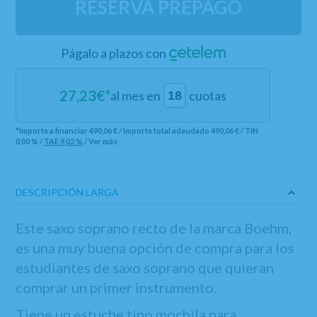
RESERVA PREPAGO
Págalo a plazos con
27,23
€*
al mes en
cuotas
*Importe a financiar
490,06 €
/
Importe total adeudado
490,06 €
/
TIN
0,00 %
/
TAE
9,02 %
/
Ver más
DESCRIPCIÓN LARGA
Este saxo soprano recto de la marca Boehm,
es una muy buena opción de compra para los
estudiantes de saxo soprano que quieran
comprar un primer instrumento.
Tiene un estuche tipo mochila para