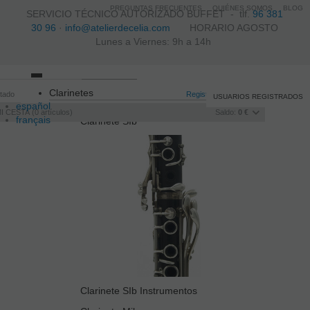
PREGUNTAS FRECUENTES
QUIÉNES SOMOS
BLOG
SERVICIO TÉCNICO AUTORIZADO BUFFET -
tlf.
96 381
30 96
·
info@atelierdecelia.com
HORARIO AGOSTO
Lunes a Viernes: 9h a 14h
Toggle
Clarinetes
itado
navigation
Registro
/
Iniciar sesión
USUARIOS REGISTRADOS
español
I CESTA
0
artículos
Saldo:
0 €
français
Clarinete SIb
Italiano
português
Clarinete SIb Instrumentos