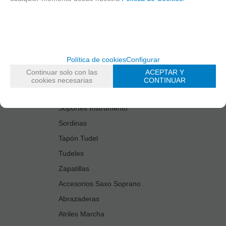
Estuches Guardacañas
Estuches Instrumento
Fundas Boquilla/Tudel
Kits Accesorios Saxo Tenor
Política de cookies
Configurar
Limpiadores
Continuar solo con las
ACEPTAR Y
Protectores Boquilla
cookies necesarias
CONTINUAR
Protectores Llaves
Soportes Instrumento
Sordinas
Tapón Tudel
Tudeles
Zapatillas
Accesorios Saxo Soprano
Abrazaderas
Atriles Marcha