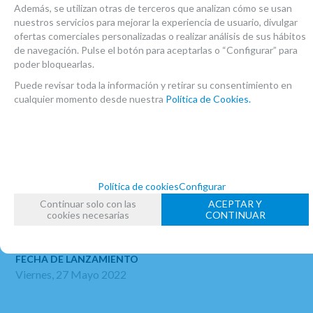
Diseño francés
Además, se utilizan otras de terceros que analizan cómo se usan
nuestros servicios para mejorar la experiencia de usuario, divulgar
ofertas comerciales personalizadas o realizar análisis de sus hábitos
de navegación. Pulse el botón para aceptarlas o “Configurar” para
Incluye:
poder bloquearlas.
Estuche con ruedas
Puede revisar toda la información y retirar su consentimiento en
cualquier momento desde nuestra
Política de Cookies.
Gamuza exterior de microfibra Boehm
MARCA
Política de cookies
Configurar
BOEHM
Continuar solo con las
ACEPTAR Y
FAMILIAS RELACIONADAS
cookies necesarias
CONTINUAR
SAXOS BARITONOS
SAXOFONES
FECHA DE LANZAMIENTO
Viernes, 27 Mayo 2022