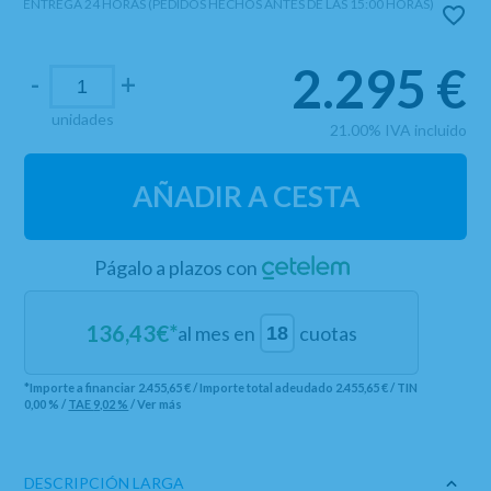
ENTREGA 24 HORAS (PEDIDOS HECHOS ANTES DE LAS 15:00 HORAS)
2.295
€
-
+
unidades
21.00%
IVA incluido
AÑADIR A CESTA
Págalo a plazos con
136,43
€*
al mes en
cuotas
*Importe a financiar
2.455,65 €
/
Importe total adeudado
2.455,65 €
/
TIN
0,00 %
/
TAE
9,02 %
/
Ver más
DESCRIPCIÓN LARGA