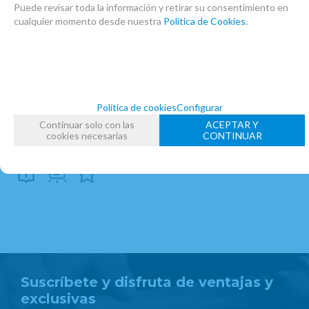
Puede revisar toda la información y retirar su consentimiento en
IMPROMPTU EDITORES
cualquier momento desde nuestra
Política de Cookies.
FAMILIAS RELACIONADAS
PARTITURAS
PARTITURAS CLARINETE
METODOS CLARINETE
Política de cookies
Configurar
FECHA DE LANZAMIENTO
Viernes, 14 Octubre 2016
Continuar solo con las
ACEPTAR Y
cookies necesarias
CONTINUAR
Suscríbete y disfruta de ventajas y
exclusivas