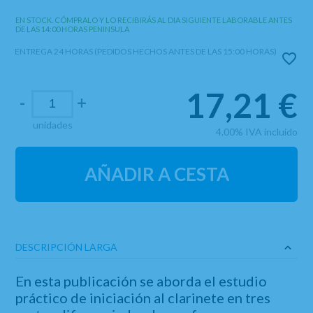
EN STOCK. CÓMPRALO Y LO RECIBIRÁS AL DIA SIGUIENTE LABORABLE ANTES
DE LAS 14:00 HORAS PENINSULA
ENTREGA 24 HORAS (PEDIDOS HECHOS ANTES DE LAS 15:00 HORAS)
17,21
€
-
+
unidades
4.00%
IVA incluido
AÑADIR A CESTA
DESCRIPCIÓN LARGA
En esta publicación se aborda el estudio
práctico de iniciación al clarinete en tres