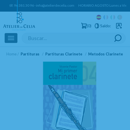
tlf.
96 381 30 96
·
info@atelierdecelia.com
HORARIO AGOSTO Lunes a Vierne
0
Saldo:
Usuarios 
Toggle
navigation
Home
Partituras
Partituras Clarinete
Metodos Clarinete