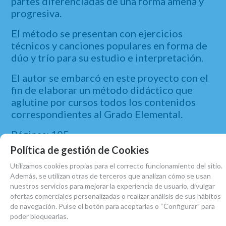
partes diferenciadas de una forma amena y
progresiva.
El método se presentan con ejercicios
técnicos y canciones populares en forma de
dúo y trío para su estudio e interpretación.
El autor se embarcó en este proyecto con el
fin de elaborar un método didáctico que
aglutine por cursos todos los contenidos
correspondientes al Grado Elemental.
Páginas: 105
Tamaño: 29,5*21 cm.
Política de gestión de Cookies
ISBN: 978-84-15972-45-7
Utilizamos cookies propias para el correcto funcionamiento del sitio.
Encuadernación: Grapas
Además, se utilizan otras de terceros que analizan cómo se usan
Editorial: Impromptu Editores.
nuestros servicios para mejorar la experiencia de usuario, divulgar
ofertas comerciales personalizadas o realizar análisis de sus hábitos
de navegación. Pulse el botón para aceptarlas o “Configurar” para
poder bloquearlas.
MARCA