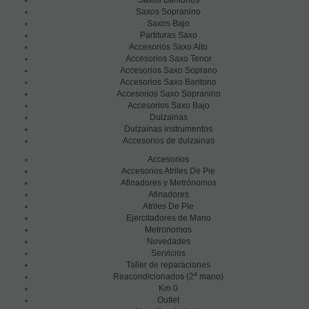
Saxos Sopranino
Saxos Bajo
Partituras Saxo
Accesorios Saxo Alto
Accesorios Saxo Tenor
Accesorios Saxo Soprano
Accesorios Saxo Baritono
Accesorios Saxo Sopranino
Accesorios Saxo Bajo
Dulzainas
Dulzainas instrumentos
Accesorios de dulzainas
Accesorios
Accesorios Atriles De Pie
Afinadores y Metrónomos
Afinadores
Atriles De Pie
Ejercitadores de Mano
Metronomos
Novedades
Servicios
Taller de reparaciones
a
Reacondicionados (2
mano)
Km 0
Outlet