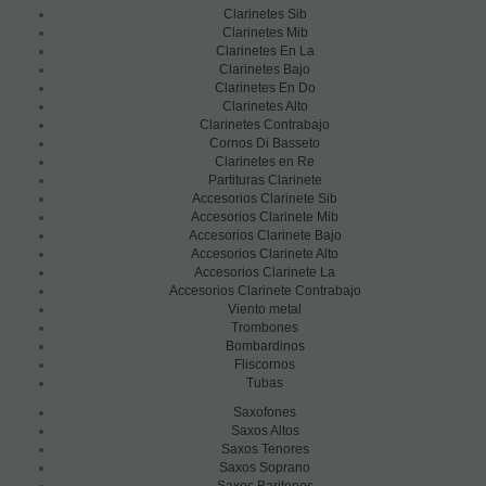
Clarinetes Sib
Clarinetes Mib
Clarinetes En La
Clarinetes Bajo
Clarinetes En Do
Clarinetes Alto
Clarinetes Contrabajo
Cornos Di Basseto
Clarinetes en Re
Partituras Clarinete
Accesorios Clarinete Sib
Accesorios Clarinete Mib
Accesorios Clarinete Bajo
Accesorios Clarinete Alto
Accesorios Clarinete La
Accesorios Clarinete Contrabajo
Viento metal
Trombones
Bombardinos
Fliscornos
Tubas
Saxofones
Saxos Altos
Saxos Tenores
Saxos Soprano
Saxos Baritonos