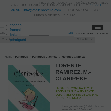
PREGUNTAS FRECUENTES
QUIÉNES SOMOS
BLOG
SERVICIO TÉCNICO AUTORIZADO BUFFET -
tlf.
96 381
30 96
·
info@atelierdecelia.com
HORARIO AGOSTO
Lunes a Viernes: 9h a 14h
español
Toggle
français
itado
Registro
/
Iniciar sesión
USUARIOS REGISTRADOS
navigati
Italiano
I CESTA
português
0
artículos
Saldo:
0 €
Home
Partituras
Partituras Clarinete
Metodos Clarinete
LORENTE
RAMIREZ, M.-
CLARIPEKE
EN STOCK. CÓMPRALO Y LO
RECIBIRÁS AL DIA SIGUIENTE
LABORABLE ANTES DE LAS 14:00
HORAS PENINSULA
Entrega 24 horas (Pedidos hechos
antes de las 15:00 horas)