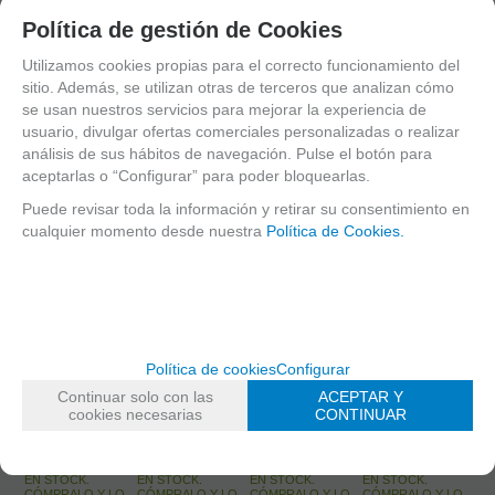
Política de gestión de Cookies
Utilizamos cookies propias para el correcto funcionamiento del
sitio. Además, se utilizan otras de terceros que analizan cómo
se usan nuestros servicios para mejorar la experiencia de
usuario, divulgar ofertas comerciales personalizadas o realizar
análisis de sus hábitos de navegación. Pulse el botón para
aceptarlas o “Configurar” para poder bloquearlas.
Puede revisar toda la información y retirar su consentimiento en
cualquier momento desde nuestra
Política de Cookies.
Limpiador
B15
(10)
(4)
Microfibra
Boehm
Política de cookies
Configurar
Estuche
Exterior
Boquilla
Estuche
Continuar solo con las
ACEPTAR Y
Clarinete Sib
Instrumento
Clarinete Sib
Clarinete Sib
cookies necesarias
CONTINUAR
Boehm Star
Negro 38,5 X
Gleichweit
Boehm Star
Negro
28,5 CMS
BW Acadamy
Azul
EN STOCK.
EN STOCK.
EN STOCK.
EN STOCK.
CÓMPRALO Y LO
CÓMPRALO Y LO
CÓMPRALO Y LO
CÓMPRALO Y LO