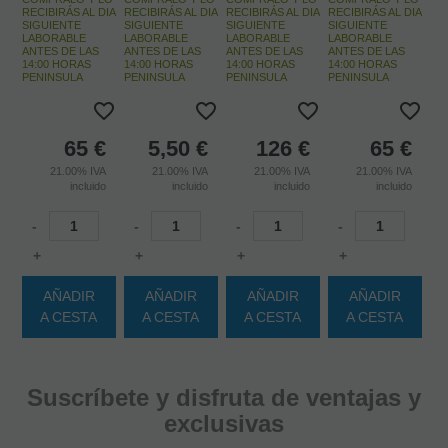
RECIBIRÁS AL DIA
RECIBIRÁS AL DIA
RECIBIRÁS AL DIA
RECIBIRÁS AL DIA
SIGUIENTE
SIGUIENTE
SIGUIENTE
SIGUIENTE
LABORABLE
LABORABLE
LABORABLE
LABORABLE
ANTES DE LAS
ANTES DE LAS
ANTES DE LAS
ANTES DE LAS
14:00 HORAS
14:00 HORAS
14:00 HORAS
14:00 HORAS
PENINSULA
PENINSULA
PENINSULA
PENINSULA
65
€
5,50
€
126
€
65
€
21.00%
IVA
21.00%
IVA
21.00%
IVA
21.00%
IVA
incluido
incluido
incluido
incluido
-
-
-
-
+
+
+
+
AÑADIR
AÑADIR
AÑADIR
AÑADIR
A CESTA
A CESTA
A CESTA
A CESTA
Suscríbete y disfruta de ventajas y
exclusivas