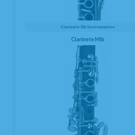
Clarinete SIb Instrumentos
Clarinete Mib
KOCH, EWALD.- NEUE
SCHULE FUR KLARINETTE
VOL.2
EN STOCK. CÓMPRALO Y LO RECIBIRÁS AL DIA SIGUIENTE LABORABLE ANTES