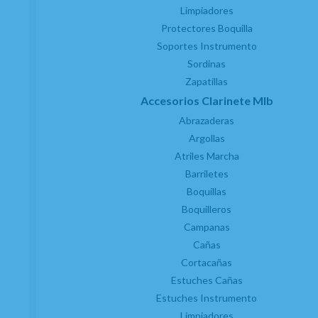
Limpiadores
Protectores Boquilla
Soportes Instrumento
Sordinas
Zapatillas
SERVICIO TÉCNICO AUTORIZADO
Accesorios Clarinete MIb
Abrazaderas
Argollas
Atriles Marcha
Barriletes
Boquillas
Boquilleros
Campanas
Cañas
Cortacañas
Estuches Cañas
Estuches Instrumento
Limpiadores