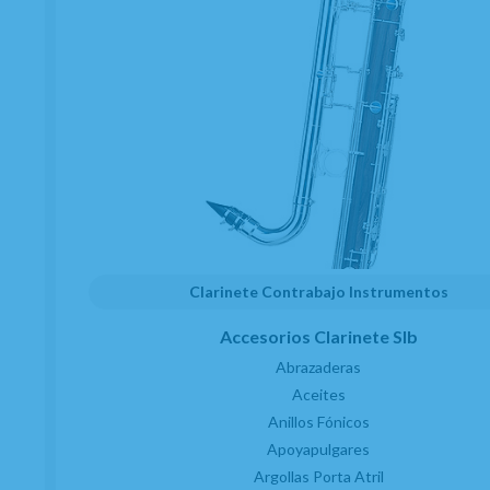
C/ Maria Llacer 8 Bajo - 46007 Valencia
963 81 30 96
|
info@atelierdecelia.com
Clarinete Contrabajo Instrumentos
Preguntas frecuentes
Quiénes somos
Blog
Accesorios Clarinete SIb
Abrazaderas
Aceites
Clarinetes
Anillos Fónicos
Viento metal
Apoyapulgares
Saxofones
Argollas Porta Atril
Dulzainas