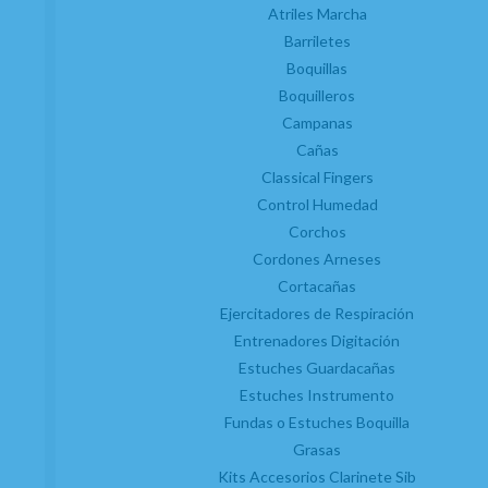
Atriles Marcha
Accesorios
Barriletes
Novedades
Boquillas
Boquilleros
Servicios
Campanas
Taller de reparaciones
Cañas
a
Reacondicionados (2
mano)
Classical Fingers
Km 0
Control Humedad
Outlet
Corchos
Atención al cliente
Cordones Arneses
Contacto
Cortacañas
Trabaja con nosotros
Ejercitadores de Respiración
Condiciones generales de contratación
Entrenadores Digitación
Gastos de envío
Política de privacidad
Estuches Guardacañas
Política de cookies
Estuches Instrumento
Consentimiento envío publicidad
Fundas o Estuches Boquilla
Grasas
Kits Accesorios Clarinete Sib