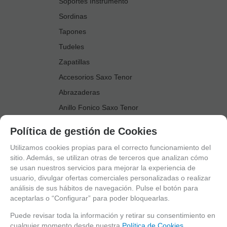
Soportes Instrumento
Sordinas
Tapones
Tudeles
Zapatillas
Accesorios Saxo Tenor
Abrazaderas
Anillo Fonico Saxo Tenor
Atriles Marcha
Política de gestión de Cookies
Boquillas
Utilizamos cookies propias para el correcto funcionamiento del
Boquilleros
sitio. Además, se utilizan otras de terceros que analizan cómo
se usan nuestros servicios para mejorar la experiencia de
Cañas
usuario, divulgar ofertas comerciales personalizadas o realizar
Cordones Arneses
análisis de sus hábitos de navegación. Pulse el botón para
aceptarlas o “Configurar” para poder bloquearlas.
Cortacañas
Deflector Saxo Tenor
Puede revisar toda la información y retirar su consentimiento en
cualquier momento desde nuestra
Política de Cookies.