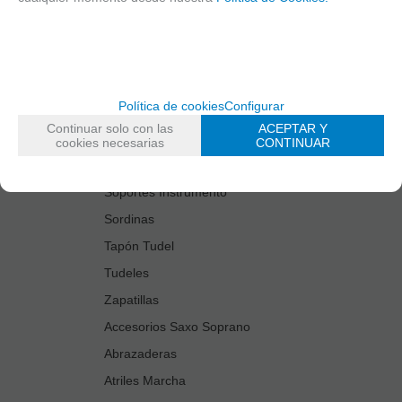
Estuches Guardacañas
Estuches Instrumento
Fundas Boquilla/Tudel
Kits Accesorios Saxo Tenor
Política de cookies
Configurar
Limpiadores
Continuar solo con las
ACEPTAR Y
Protectores Boquilla
cookies necesarias
CONTINUAR
Protectores Llaves
Soportes Instrumento
Sordinas
Tapón Tudel
Tudeles
Zapatillas
Accesorios Saxo Soprano
Abrazaderas
Atriles Marcha