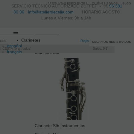
PREGUNTAS FRECUENTES
QUIÉNES SOMOS
BLOG
SERVICIO TÉCNICO AUTORIZADO BUFFET -
tlf.
96 381
30 96
·
info@atelierdecelia.com
HORARIO AGOSTO
Lunes a Viernes: 9h a 14h
Toggle
Clarinetes
itado
navigation
Registro
/
Iniciar sesión
USUARIOS REGISTRADOS
español
I CESTA
0
artículos
Saldo:
0 €
français
Clarinete SIb
Italiano
português
Clarinete SIb Instrumentos