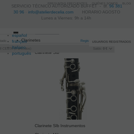
PREGUNTAS FRECUENTES
QUIÉNES SOMOS
BLOG
SERVICIO TÉCNICO AUTORIZADO BUFFET -
tlf.
96 381
30 96
·
info@atelierdecelia.com
HORARIO AGOSTO
Lunes a Viernes: 9h a 14h
español
Toggle
Clarinetes
itado
français
navigation
Registro
/
Iniciar sesión
USUARIOS REGISTRADOS
Italiano
I CESTA
0
artículos
Saldo:
0 €
Clarinete SIb
português
Clarinete SIb Instrumentos