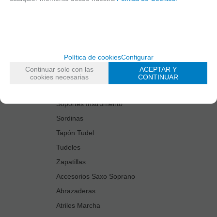
Estuches Guardacañas
Estuches Instrumento
Fundas Boquilla/Tudel
Kits Accesorios Saxo Tenor
Política de cookies
Configurar
Limpiadores
Continuar solo con las
ACEPTAR Y
Protectores Boquilla
cookies necesarias
CONTINUAR
Protectores Llaves
Soportes Instrumento
Sordinas
Tapón Tudel
Tudeles
Zapatillas
Accesorios Saxo Soprano
Abrazaderas
Atriles Marcha