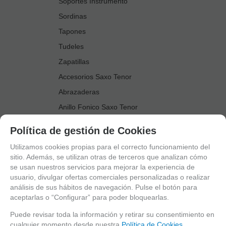
Soportes Instrumento
Sordinas
Tapones
Tudeles
Zapatillas
Accesorios Saxo Tenor
Abrazaderas
Anillo Fonico Saxo Tenor
Atriles Marcha
Política de gestión de Cookies
Boquillas
Utilizamos cookies propias para el correcto funcionamiento del
Boquilleros
sitio. Además, se utilizan otras de terceros que analizan cómo
se usan nuestros servicios para mejorar la experiencia de
Cañas
usuario, divulgar ofertas comerciales personalizadas o realizar
Cordones Arneses
análisis de sus hábitos de navegación. Pulse el botón para
aceptarlas o “Configurar” para poder bloquearlas.
Cortacañas
Deflector Saxo Tenor
Puede revisar toda la información y retirar su consentimiento en
cualquier momento desde nuestra
Política de Cookies.