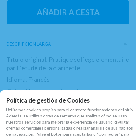
AÑADIR A CESTA
DESCRIPCIÓN LARGA
Título original: Pratique solfege elementaire
par l ´etude de la clarinette
Idioma: Francés
Colección: Jacques Lancelot
Política de gestión de Cookies
Formato: 23*30,7 cm
Utilizamos cookies propias para el correcto funcionamiento del sitio.
ISBN: 9790043013389
Además, se utilizan otras de terceros que analizan cómo se usan
nuestros servicios para mejorar la experiencia de usuario, divulgar
Editorial: Gerard Billaudot
ofertas comerciales personalizadas o realizar análisis de sus hábitos
de navegación. Pulse el botón para aceptarlas o “Configurar” para