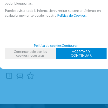
poder bloquearlas.
Puede revisar toda la información y retirar su consentimiento en
MARCA
cualquier momento desde nuestra
Política de Cookies.
GERARD BILLAUDOT
FAMILIAS RELACIONADAS
PARTITURAS
PARTITURAS CLARINETE
LIBROS CLARINETE
Política de cookies
Configurar
Continuar solo con las
ACEPTAR Y
FECHA DE LANZAMIENTO
cookies necesarias
CONTINUAR
Viernes, 20 Noviembre 2020