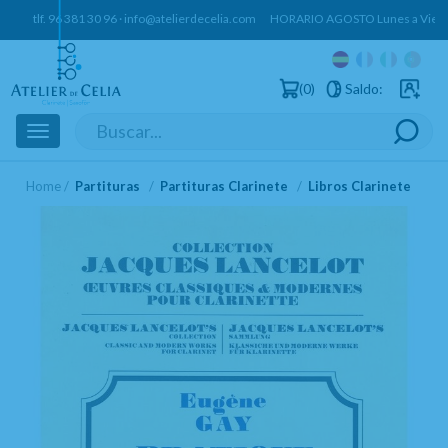
tlf.
96 381 30 96
·
info@atelierdecelia.com
HORARIO AGOSTO Lunes a Vierne
0
Saldo:
Usuarios 
Toggle
navigation
Home
Partituras
Partituras Clarinete
Libros Clarinete