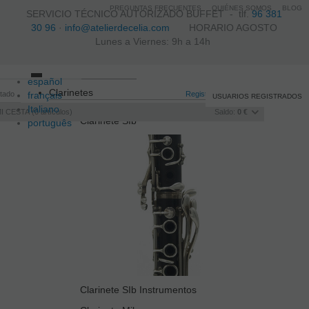
PREGUNTAS FRECUENTES
QUIÉNES SOMOS
BLOG
SERVICIO TÉCNICO AUTORIZADO BUFFET -
tlf.
96 381
30 96
·
info@atelierdecelia.com
HORARIO AGOSTO
Lunes a Viernes: 9h a 14h
español
Toggle
Clarinetes
itado
français
navigation
Registro
/
Iniciar sesión
USUARIOS REGISTRADOS
Italiano
I CESTA
0
artículos
Saldo:
0 €
Clarinete SIb
português
Clarinete SIb Instrumentos