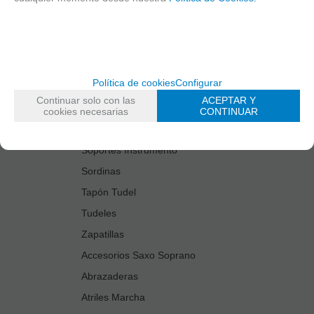
Estuches Guardacañas
Estuches Instrumento
Fundas Boquilla/Tudel
Kits Accesorios Saxo Tenor
Política de cookies
Configurar
Limpiadores
Continuar solo con las
ACEPTAR Y
Protectores Boquilla
cookies necesarias
CONTINUAR
Protectores Llaves
Soportes Instrumento
Sordinas
Tapón Tudel
Tudeles
Zapatillas
Accesorios Saxo Soprano
Abrazaderas
Atriles Marcha