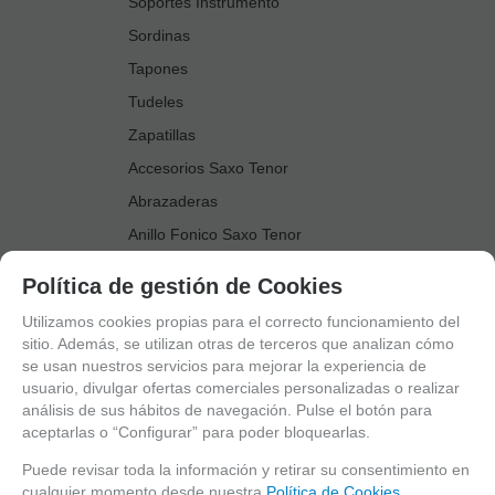
Soportes Instrumento
Sordinas
Tapones
Tudeles
Zapatillas
Accesorios Saxo Tenor
Abrazaderas
Anillo Fonico Saxo Tenor
Atriles Marcha
Política de gestión de Cookies
Boquillas
Utilizamos cookies propias para el correcto funcionamiento del
Boquilleros
sitio. Además, se utilizan otras de terceros que analizan cómo
se usan nuestros servicios para mejorar la experiencia de
Cañas
usuario, divulgar ofertas comerciales personalizadas o realizar
Cordones Arneses
análisis de sus hábitos de navegación. Pulse el botón para
aceptarlas o “Configurar” para poder bloquearlas.
Cortacañas
Deflector Saxo Tenor
Puede revisar toda la información y retirar su consentimiento en
cualquier momento desde nuestra
Política de Cookies.