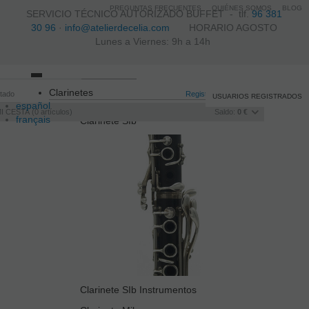
PREGUNTAS FRECUENTES
QUIÉNES SOMOS
BLOG
SERVICIO TÉCNICO AUTORIZADO BUFFET -
tlf.
96 381
30 96
·
info@atelierdecelia.com
HORARIO AGOSTO
Lunes a Viernes: 9h a 14h
Toggle
Clarinetes
itado
navigation
Registro
/
Iniciar sesión
USUARIOS REGISTRADOS
español
I CESTA
0
artículos
Saldo:
0 €
français
Clarinete SIb
Italiano
português
Clarinete SIb Instrumentos