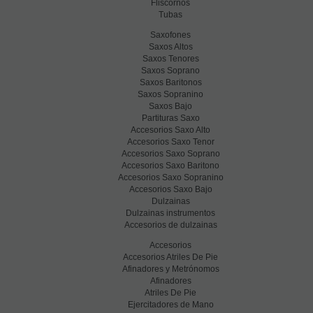
Fliscornos
Tubas
Saxofones
Saxos Altos
Saxos Tenores
Saxos Soprano
Saxos Baritonos
Saxos Sopranino
Saxos Bajo
Partituras Saxo
Accesorios Saxo Alto
Accesorios Saxo Tenor
Accesorios Saxo Soprano
Accesorios Saxo Baritono
Accesorios Saxo Sopranino
Accesorios Saxo Bajo
Dulzainas
Dulzainas instrumentos
Accesorios de dulzainas
Accesorios
Accesorios Atriles De Pie
Afinadores y Metrónomos
Afinadores
Atriles De Pie
Ejercitadores de Mano