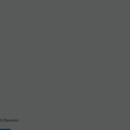
Mib o
8
Y LO
ENTE
AS
A
0
€
cluido
di Basseto
TA