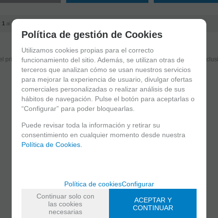
r
1
al
3
de
3
Política de gestión de Cookies
Suscríbete y disfruta de ventajas y exclusivas
Utilizamos cookies propias para el correcto
funcionamiento del sitio. Además, se utilizan otras de
el primero en recibir las novedades y disfruta de descuentos y promociones exclus
terceros que analizan cómo se usan nuestros servicios
para mejorar la experiencia de usuario, divulgar ofertas
comerciales personalizadas o realizar análisis de sus
He leído y acepto el
envío de publicidad
hábitos de navegación. Pulse el botón para aceptarlas o
“Configurar” para poder bloquearlas.
Puede revisar toda la información y retirar su
consentimiento en cualquier momento desde nuestra
Política de Cookies.
Política de cookies
Configurar
C/ Maria Llacer 8 Bajo - 46007 Valencia
963 81 30 96
|
info@atelierdecelia.com
Continuar solo con
ACEPTAR Y
las cookies
CONTINUAR
necesarias