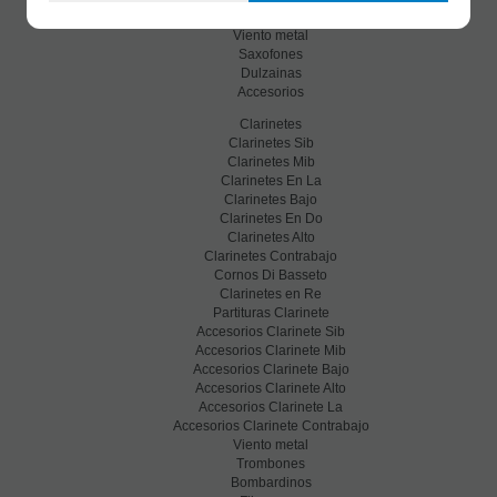
Clarinetes
Viento metal
Saxofones
Dulzainas
Accesorios
Clarinetes
Clarinetes Sib
Clarinetes Mib
Clarinetes En La
Clarinetes Bajo
Clarinetes En Do
Clarinetes Alto
Clarinetes Contrabajo
Cornos Di Basseto
Clarinetes en Re
Partituras Clarinete
Accesorios Clarinete Sib
Accesorios Clarinete Mib
Accesorios Clarinete Bajo
Accesorios Clarinete Alto
Accesorios Clarinete La
Accesorios Clarinete Contrabajo
Viento metal
Trombones
Bombardinos