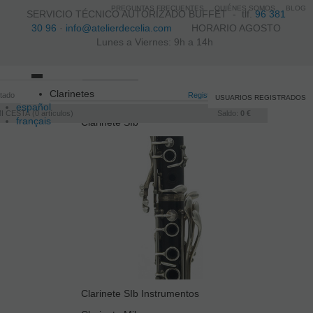
PREGUNTAS FRECUENTES
QUIÉNES SOMOS
BLOG
SERVICIO TÉCNICO AUTORIZADO BUFFET -
tlf.
96 381
30 96
·
info@atelierdecelia.com
HORARIO AGOSTO
Lunes a Viernes: 9h a 14h
Toggle
Clarinetes
itado
navigation
Registro
/
Iniciar sesión
USUARIOS REGISTRADOS
español
I CESTA
0
artículos
Saldo:
0 €
français
Clarinete SIb
Italiano
português
Clarinete SIb Instrumentos