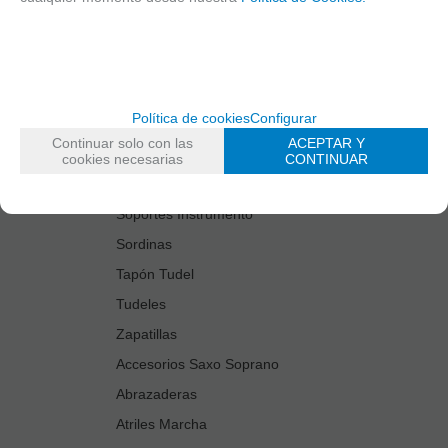
Estuches Guardacañas
Estuches Instrumento
Fundas Boquilla/Tudel
Kits Accesorios Saxo Tenor
Política de cookies
Configurar
Limpiadores
Continuar solo con las
ACEPTAR Y
Protectores Boquilla
cookies necesarias
CONTINUAR
Protectores Llaves
Soportes Instrumento
Sordinas
Tapón Tudel
Tudeles
Zapatillas
Accesorios Saxo Soprano
Abrazaderas
Atriles Marcha