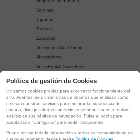
Soportes Instrumento
Sordinas
Tapones
Tudeles
Zapatillas
Accesorios Saxo Tenor
Abrazaderas
Anillo Fonico Saxo Tenor
Atriles Marcha
Política de gestión de Cookies
Boquillas
Utilizamos cookies propias para el correcto funcionamiento del
Boquilleros
sitio. Además, se utilizan otras de terceros que analizan cómo
se usan nuestros servicios para mejorar la experiencia de
Cañas
usuario, divulgar ofertas comerciales personalizadas o realizar
Cordones Arneses
análisis de sus hábitos de navegación. Pulse el botón para
aceptarlas o “Configurar” para poder bloquearlas.
Cortacañas
Deflector Saxo Tenor
Puede revisar toda la información y retirar su consentimiento en
cualquier momento desde nuestra
Política de Cookies.