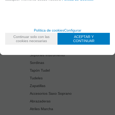
Estuches Guardacañas
Estuches Instrumento
Fundas Boquilla/Tudel
Kits Accesorios Saxo Tenor
Política de cookies
Configurar
Limpiadores
Continuar solo con las
ACEPTAR Y
Protectores Boquilla
cookies necesarias
CONTINUAR
Protectores Llaves
Soportes Instrumento
Sordinas
Tapón Tudel
Tudeles
Zapatillas
Accesorios Saxo Soprano
Abrazaderas
Atriles Marcha