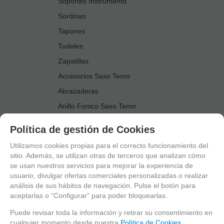
Soportes Instrumento
Sordinas
Tapones
Tudeles
Zapatillas
Accesorios Saxo Tenor
Abrazaderas
Anillo Fonico Saxo Tenor
Atriles Marcha
Política de gestión de Cookies
Boquillas
Utilizamos cookies propias para el correcto funcionamiento del
Boquilleros
sitio. Además, se utilizan otras de terceros que analizan cómo
se usan nuestros servicios para mejorar la experiencia de
Cañas
usuario, divulgar ofertas comerciales personalizadas o realizar
Cordones Arneses
análisis de sus hábitos de navegación. Pulse el botón para
aceptarlas o “Configurar” para poder bloquearlas.
Cortacañas
Deflector Saxo Tenor
Puede revisar toda la información y retirar su consentimiento en
cualquier momento desde nuestra
Política de Cookies.