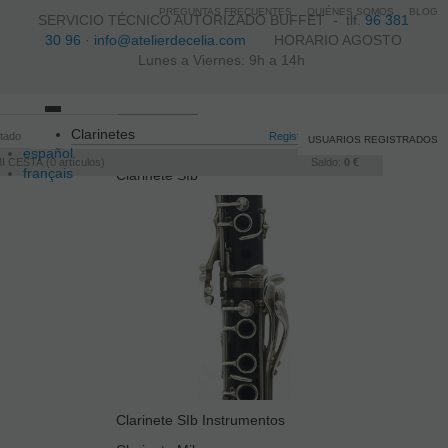
PREGUNTAS FRECUENTES
QUIÉNES SOMOS
BLOG
SERVICIO TÉCNICO AUTORIZADO BUFFET -
tlf.
96 381
30 96
·
info@atelierdecelia.com
HORARIO AGOSTO
Lunes a Viernes: 9h a 14h
Toggle
Clarinetes
itado
navigation
Registro
/
Iniciar sesión
USUARIOS REGISTRADOS
español
I CESTA
0
artículos
Saldo:
0 €
français
Clarinete SIb
Italiano
português
Clarinete SIb Instrumentos