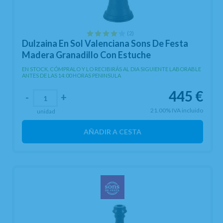
(2)
Dulzaina En Sol Valenciana Sons De Festa
Madera Granadillo Con Estuche
EN STOCK. CÓMPRALO Y LO RECIBIRÁS AL DIA SIGUIENTE LABORABLE
ANTES DE LAS 14:00 HORAS PENINSULA
445
€
-
+
21.00%
IVA incluido
unidad
AÑADIR A CESTA