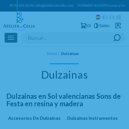
tlf.
96 381 30 96
·
info@atelierdecelia.com
HORARIO AGOSTO Lunes a Vierne
0
Saldo:
Usuarios 
Toggle
navigation
Home
Dulzainas
Dulzainas
Dulzainas en Sol valencianas Sons de
Festa en resina y madera
Accesorios De Dulzainas
Dulzainas Instrumentos