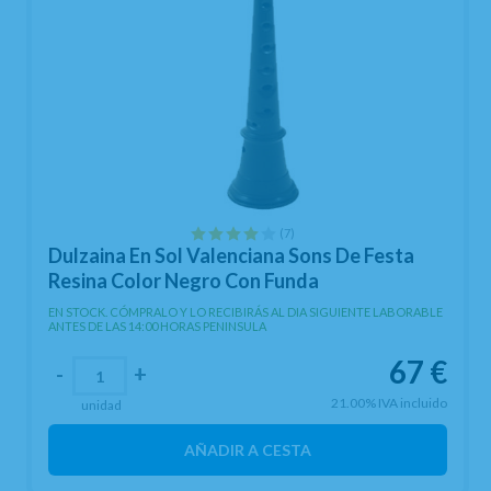
(7)
Dulzaina En Sol Valenciana Sons De Festa
Resina Color Negro Con Funda
EN STOCK. CÓMPRALO Y LO RECIBIRÁS AL DIA SIGUIENTE LABORABLE
ANTES DE LAS 14:00 HORAS PENINSULA
67
€
-
+
21.00%
IVA incluido
unidad
AÑADIR A CESTA