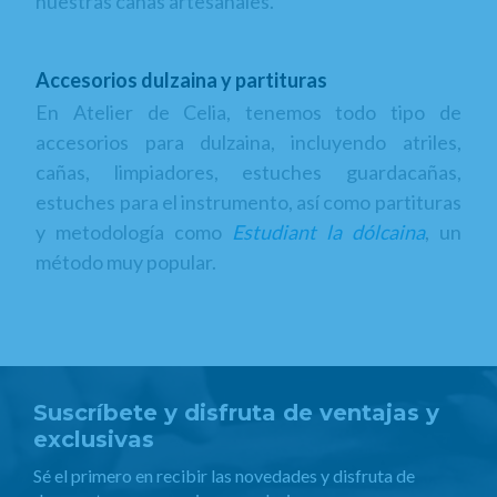
nuestras cañas artesanales.
Accesorios dulzaina y partituras
En Atelier de Celia, tenemos todo tipo de
accesorios para dulzaina, incluyendo atriles,
cañas, limpiadores, estuches guardacañas,
estuches para el instrumento, así como partituras
y metodología como
Estudiant la dólcaina
, un
método muy popular.
Suscríbete y disfruta de ventajas y
exclusivas
Sé el primero en recibir las novedades y disfruta de