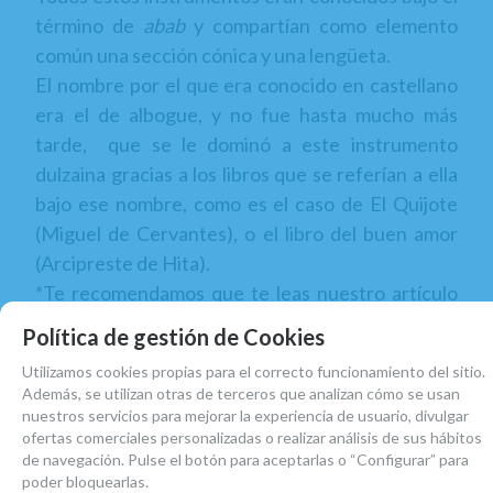
término de
abab
y compartían como elemento
común una sección cónica y una lengüeta.
El nombre por el que era conocido en castellano
era el de albogue, y no fue hasta mucho más
tarde, que se le dominó a este instrumento
dulzaina gracias a los libros que se referían a ella
bajo ese nombre, como es el caso de El Quijote
(Miguel de Cervantes), o el libro del buen amor
(Arcipreste de Hita).
*Te recomendamos que te leas nuestro artículo
del
blog
si quieres saber más.
Política de gestión de Cookies
Utilizamos cookies propias para el correcto funcionamiento del sitio.
Además, se utilizan otras de terceros que analizan cómo se usan
La dulzaina valenciana
nuestros servicios para mejorar la experiencia de usuario, divulgar
ofertas comerciales personalizadas o realizar análisis de sus hábitos
Según las costumbres de cada comunidad, este
de navegación. Pulse el botón para aceptarlas o “Configurar” para
poder bloquearlas.
instrumento se toca solo o