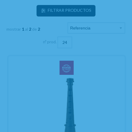
FILTRAR PRODUCTOS
mostrar
1
al
2
de
2
nº prod.