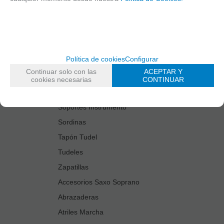
Estuches Guardacañas
Estuches Instrumento
Fundas Boquilla/Tudel
Kits Accesorios Saxo Tenor
Política de cookies
Configurar
Limpiadores
Continuar solo con las
ACEPTAR Y
Protectores Boquilla
cookies necesarias
CONTINUAR
Protectores Llaves
Soportes Instrumento
Sordinas
Tapón Tudel
Tudeles
Zapatillas
Accesorios Saxo Soprano
Abrazaderas
Atriles Marcha