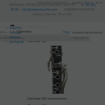
PREGUNTAS FRECUENTES
QUIÉNES SOMOS
BLOG
SERVICIO TÉCNICO AUTORIZADO BUFFET -
tlf.
96 381
30 96
·
info@atelierdecelia.com
HORARIO AGOSTO
Lunes a Viernes: 9h a 14h
español
Toggle
Clarinetes
itado
français
navigation
Registro
/
Iniciar sesión
USUARIOS REGISTRADOS
Italiano
I CESTA
0
artículos
Saldo:
0 €
Clarinete SIb
português
Clarinete SIb Instrumentos