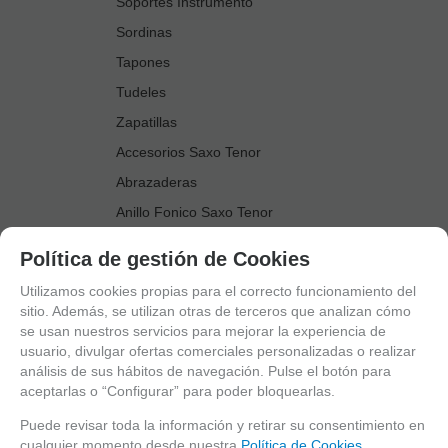
Soportes Instrumento
Sordinas
Tapones
Tudeles
Zapatillas
Accesorios Saxo Tenor
Abrazaderas
Anillo Fonico Saxo Tenor
Atriles Marcha
Política de gestión de Cookies
Boquillas
Utilizamos cookies propias para el correcto funcionamiento del
Boquilleros
sitio. Además, se utilizan otras de terceros que analizan cómo
se usan nuestros servicios para mejorar la experiencia de
Cañas
usuario, divulgar ofertas comerciales personalizadas o realizar
Cordones Arneses
análisis de sus hábitos de navegación. Pulse el botón para
aceptarlas o “Configurar” para poder bloquearlas.
Cortacañas
Deflector Saxo Tenor
Puede revisar toda la información y retirar su consentimiento en
cualquier momento desde nuestra
Política de Cookies.