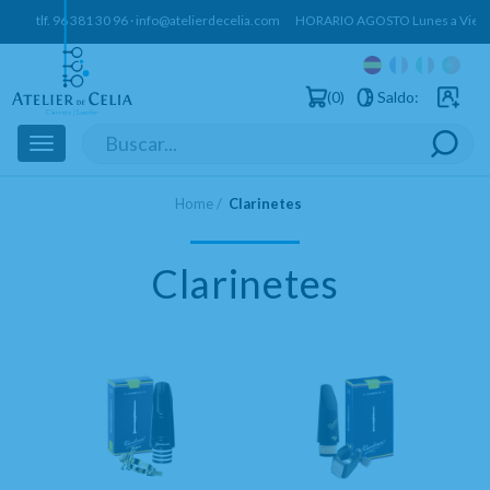
tlf.
96 381 30 96
·
info@atelierdecelia.com
HORARIO AGOSTO Lunes a Vierne
0
Saldo:
Usuarios 
Toggle
navigation
Home
Clarinetes
Clarinetes