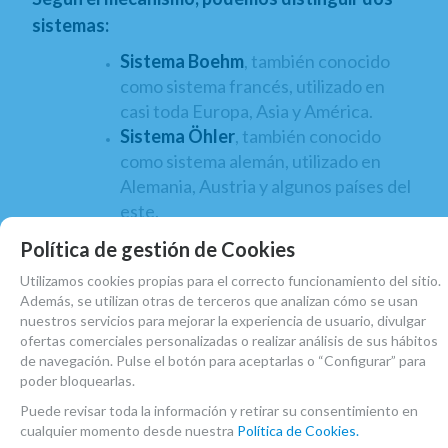
sistemas:
Sistema Boehm
, también conocido
como sistema francés, utilizado en
casi toda Europa, Asia y América.
Sistema Öhler
, también conocido
como sistema alemán, utilizado en
Alemania, Austria y algunos países del
este.
La familia de clarinete se compone por varios
Política de gestión de Cookies
integrantes, que se diferencian entre ellos por
Utilizamos cookies propias para el correcto funcionamiento del sitio.
tamaño y afinación, pero todos comparten la
Además, se utilizan otras de terceros que analizan cómo se usan
nuestros servicios para mejorar la experiencia de usuario, divulgar
misma digitación. Algunos de ellos son:
ofertas comerciales personalizadas o realizar análisis de sus hábitos
de navegación. Pulse el botón para aceptarlas o “Configurar” para
poder bloquearlas.
Clarinete en mib o requinto.
Puede revisar toda la información y retirar su consentimiento en
Clarinete en Do.
cualquier momento desde nuestra
Política de Cookies.