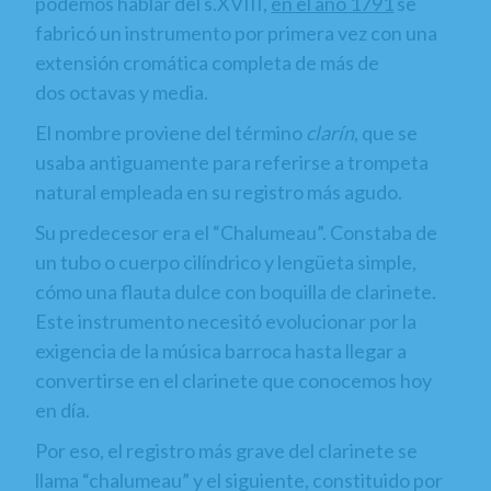
podemos hablar del s.XVIII,
en el año 1791
se
fabricó un instrumento por primera vez con una
extensión cromática completa de más de
dos octavas y media.
El nombre proviene del término
clarín
, que se
usaba antiguamente para referirse a trompeta
natural empleada en su registro más agudo.
Su predecesor era el “Chalumeau”. Constaba de
un tubo o cuerpo cilíndrico y lengüeta simple,
cómo una flauta dulce con boquilla de clarinete.
Este instrumento necesitó evolucionar por la
exigencia de la música barroca hasta llegar a
convertirse en el clarinete que conocemos hoy
en día.
Por eso, el registro más grave del clarinete se
llama “chalumeau” y el siguiente, constituido por