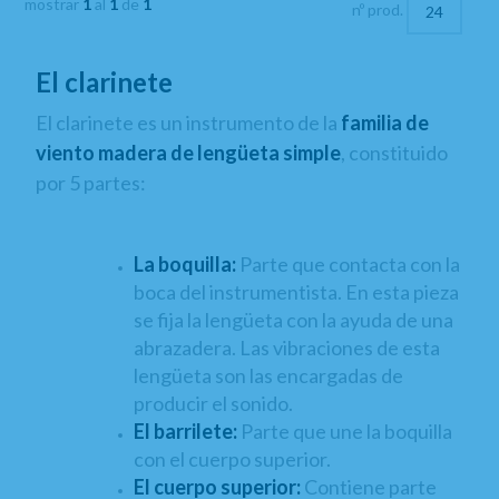
mostrar
1
al
1
de
1
nº prod.
El clarinete
El clarinete es un instrumento de la
familia de
viento madera de lengüeta simple
, constituido
por 5 partes:
La boquilla:
Parte que contacta con la
boca del instrumentista. En esta pieza
se fija la lengüeta con la ayuda de una
abrazadera. Las vibraciones de esta
lengüeta son las encargadas de
producir el sonido.
El barrilete:
Parte que une la boquilla
con el cuerpo superior.
El cuerpo superior:
Contiene parte