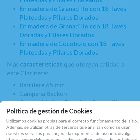
En madera de Granadillo con 18 llaves
Plateadas y Pilares Dorados
En madera de Granadillo con 18 llaves
Doradas y Pilares Dorados
En madera de Cocobolo con 18 llaves
Plateadas y Pilares Dorados
Más
características
que otorgan calidad a
este Clarinete:
Barrilete 65 mm
Campana Backun
Cuerpo Madera Premium Granadilla
Política de gestión de Cookies
envejecida
18 llaves plateadas
Utilizamos cookies propias para el correcto funcionamiento del sitio.
Además, se utilizan otras de terceros que analizan cómo se usan
Apoyapulgar
ajustable con anillo para
nuestros servicios para mejorar la experiencia de usuario, divulgar
correa de cuello
ofertas comerciales personalizadas o realizar análisis de sus hábitos