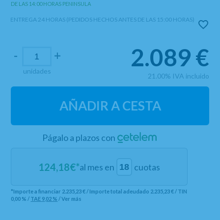
DE LAS 14:00 HORAS PENINSULA
ENTREGA 24 HORAS (PEDIDOS HECHOS ANTES DE LAS 15:00 HORAS)
2.089
€
-
+
unidades
21.00%
IVA incluido
AÑADIR A CESTA
Págalo a plazos con
124,18
€*
al mes en
cuotas
*Importe a financiar
2.235,23 €
/
Importe total adeudado
2.235,23 €
/
TIN
0,00 %
/
TAE
9,02 %
/
Ver más