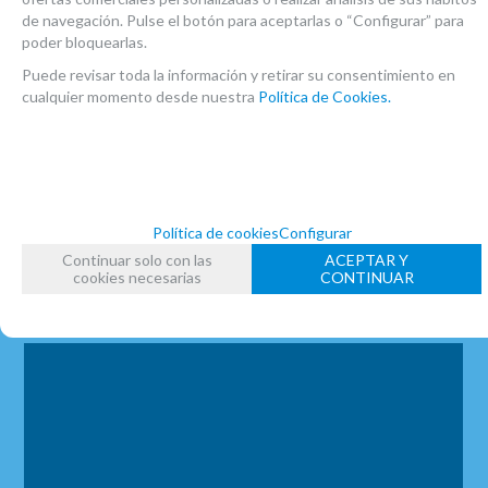
Llaves ergonómicas
de navegación. Pulse el botón para aceptarlas o “Configurar” para
poder bloquearlas.
Zapatillas Valentino negras, resistentes
Puede revisar toda la información y retirar su consentimiento en
al agua.
cualquier momento desde nuestra
Política de Cookies.
Grasa para corchos
Limpiador interior
Estuche rígido tipo mochila
Madera Cocobolo opcional
Política de cookies
Configurar
GARANTÍA DE 2 AÑOS
Continuar solo con las
ACEPTAR Y
cookies necesarias
CONTINUAR
En Atelier de Celia ofrecemos servicio de
Luthería y hacemos envíos a toda España.