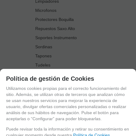
Limpiadores
Microfonos
Protectores Boquilla
Repuestos Saxo Alto
Soportes Instrumento
Sordinas
Tapones
Tudeles
Zapatillas
Política de gestión de Cookies
Accesorios Saxo Tenor
Utilizamos cookies propias para el correcto funcionamiento del
Abrazaderas
sitio. Además, se utilizan otras de terceros que analizan cómo
se usan nuestros servicios para mejorar la experiencia de
Anillo Fonico Saxo Tenor
usuario, divulgar ofertas comerciales personalizadas o realizar
Atriles Marcha
análisis de sus hábitos de navegación. Pulse el botón para
aceptarlas o “Configurar” para poder bloquearlas.
Boquillas
Boquilleros
Puede revisar toda la información y retirar su consentimiento en
cualquier momento desde nuestra
Política de Cookies.