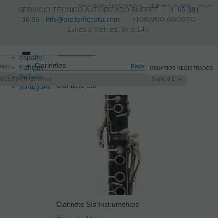
PREGUNTAS FRECUENTES
QUIÉNES SOMOS
BLOG
SERVICIO TÉCNICO AUTORIZADO BUFFET -
tlf.
96 381
30 96
·
info@atelierdecelia.com
HORARIO AGOSTO
Lunes a Viernes: 9h a 14h
español
Toggle
Clarinetes
itado
français
navigation
Registro
/
Iniciar sesión
USUARIOS REGISTRADOS
Italiano
I CESTA
0
artículos
Saldo:
0 €
Clarinete SIb
português
Clarinete SIb Instrumentos