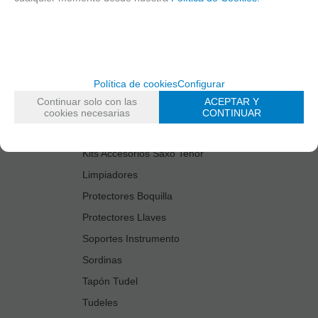
Cañas
Cordones Arneses
Cortacañas
Deflector Saxo Tenor
Política de cookies
Configurar
Estuches Guardacañas
Continuar solo con las
ACEPTAR Y
Estuches Instrumento
cookies necesarias
CONTINUAR
Fundas Boquilla/Tudel
Kits Accesorios Saxo Tenor
Limpiadores
Protectores Boquilla
Protectores Llaves
Soportes Instrumento
Sordinas
Tapón Tudel
Tudeles