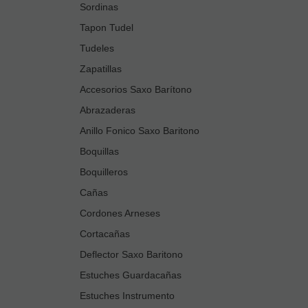
Sordinas
Tapon Tudel
Tudeles
Zapatillas
Accesorios Saxo Barítono
Abrazaderas
Anillo Fonico Saxo Baritono
Boquillas
Boquilleros
Cañas
Cordones Arneses
Cortacañas
Deflector Saxo Baritono
Estuches Guardacañas
Estuches Instrumento