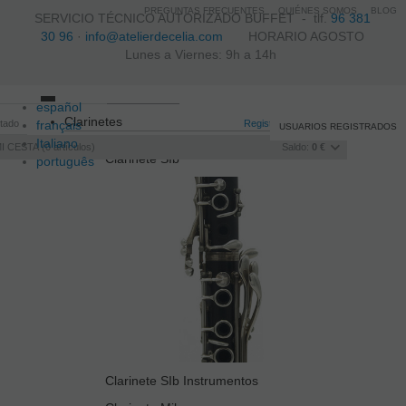
PREGUNTAS FRECUENTES
QUIÉNES SOMOS
BLOG
SERVICIO TÉCNICO AUTORIZADO BUFFET -
tlf.
96 381
30 96
·
info@atelierdecelia.com
HORARIO AGOSTO
Lunes a Viernes: 9h a 14h
español
Toggle
Clarinetes
itado
français
navigation
Registro
/
Iniciar sesión
USUARIOS REGISTRADOS
Italiano
I CESTA
0
artículos
Saldo:
0 €
Clarinete SIb
português
Clarinete SIb Instrumentos