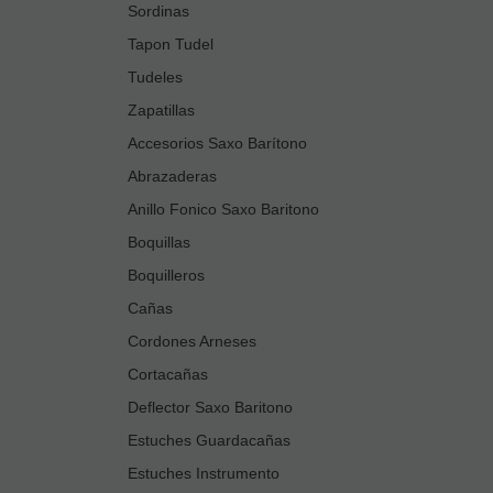
Sordinas
Tapon Tudel
Tudeles
Zapatillas
Accesorios Saxo Barítono
Abrazaderas
Anillo Fonico Saxo Baritono
Boquillas
Boquilleros
Cañas
Cordones Arneses
Cortacañas
Deflector Saxo Baritono
Estuches Guardacañas
Estuches Instrumento