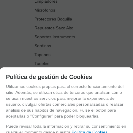
Limpiadores
Microfonos
Protectores Boquilla
Repuestos Saxo Alto
Soportes Instrumento
Sordinas
Tapones
Tudeles
Zapatillas
Política de gestión de Cookies
Accesorios Saxo Tenor
Utilizamos cookies propias para el correcto funcionamiento del
Abrazaderas
sitio. Además, se utilizan otras de terceros que analizan cómo
se usan nuestros servicios para mejorar la experiencia de
Anillo Fonico Saxo Tenor
usuario, divulgar ofertas comerciales personalizadas o realizar
Atriles Marcha
análisis de sus hábitos de navegación. Pulse el botón para
aceptarlas o “Configurar” para poder bloquearlas.
Boquillas
Boquilleros
Puede revisar toda la información y retirar su consentimiento en
cualquier momento desde nuestra
Política de Cookies.