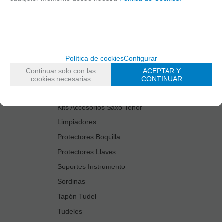
Cañas
Cordones Arneses
Cortacañas
Deflector Saxo Tenor
Política de cookies
Configurar
Estuches Guardacañas
Continuar solo con las
ACEPTAR Y
Estuches Instrumento
cookies necesarias
CONTINUAR
Fundas Boquilla/Tudel
Kits Accesorios Saxo Tenor
Limpiadores
Protectores Boquilla
Protectores Llaves
Soportes Instrumento
Sordinas
Tapón Tudel
Tudeles