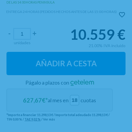
DE LAS 14:00 HORAS PENINSULA
ENTREGA 24 HORAS (PEDIDOS HECHOS ANTES DE LAS 15:00 HORAS)
10.559
€
-
+
unidades
21.00%
IVA incluido
AÑADIR A CESTA
Págalo a plazos con
627,67
€*
al mes en
cuotas
*Importe a financiar
11.298,13 €
/
Importe total adeudado
11.298,13 €
/
TIN
0,00 %
/
TAE
9,02 %
/
Ver más