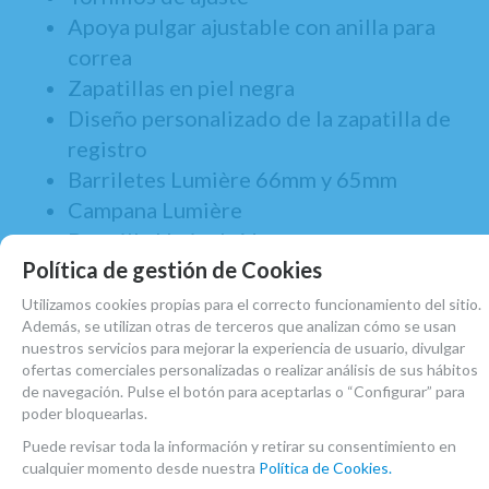
Apoya pulgar ajustable con anilla para
correa
Zapatillas en piel negra
Diseño personalizado de la zapatilla de
registro
Barriletes Lumière 66mm y 65mm
Campana Lumière
Boquilla No incluída
Política de gestión de Cookies
Estuche BAM tipo mochila
Limpiador con plomada
Utilizamos cookies propias para el correcto funcionamiento del sitio.
Además, se utilizan otras de terceros que analizan cómo se usan
Gamuza de Seda
nuestros servicios para mejorar la experiencia de usuario, divulgar
Grasa para corchos
ofertas comerciales personalizadas o realizar análisis de sus hábitos
de navegación. Pulse el botón para aceptarlas o “Configurar” para
GARANTÍA DE 2 AÑOS
poder bloquearlas.
En Atelier de Celia ofrecemos servicio de
Puede revisar toda la información y retirar su consentimiento en
cualquier momento desde nuestra
Política de Cookies.
Luthería y hacemos envíos a toda España.