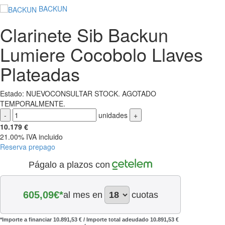
BACKUN
Clarinete Sib Backun
Lumiere Cocobolo Llaves
Plateadas
Estado:
NUEVO
CONSULTAR STOCK. AGOTADO
TEMPORALMENTE.
-
unidades
+
10.179
€
21.00%
IVA incluido
Reserva prepago
Págalo a plazos con
605,09
€*
al mes en
cuotas
*Importe a financiar
10.891,53 €
/
Importe total adeudado
10.891,53 €