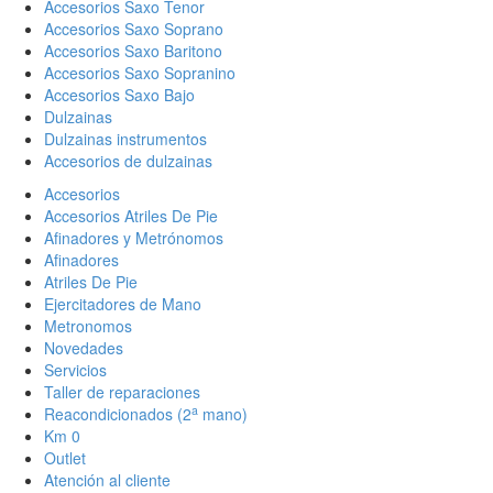
Accesorios Saxo Tenor
Accesorios Saxo Soprano
Accesorios Saxo Baritono
Accesorios Saxo Sopranino
Accesorios Saxo Bajo
Dulzainas
Dulzainas instrumentos
Accesorios de dulzainas
Accesorios
Accesorios Atriles De Pie
Afinadores y Metrónomos
Afinadores
Atriles De Pie
Ejercitadores de Mano
Metronomos
Novedades
Servicios
Taller de reparaciones
a
Reacondicionados (2
mano)
Km 0
Outlet
Atención al cliente