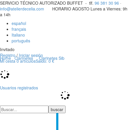
SERVICIO TÉCNICO AUTORIZADO BUFFET -
tlf.
96 381 30 96
·
info@atelierdecelia.com
HORARIO AGOSTO Lunes a Viernes: 9h
a 14h
español
français
Italiano
português
Invitado
Registro
/
Iniciar sesión
Home
Clarinetes
Clarinetes Sib
Mi cesta
0
artículos
Saldo:
0 €
Usuarios registrados