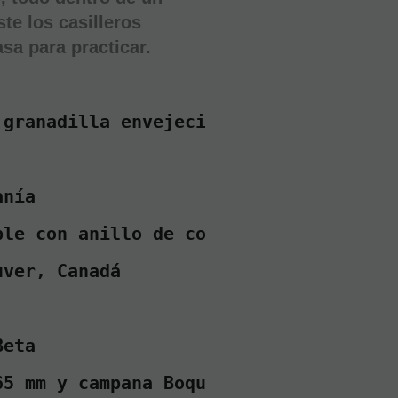
A
ste los casilleros
CESTA
asa para practicar.
 granadilla envejecida 
anía 
ble con anillo de correa para el cuell
uver, Canadá 
Beta 
65 mm y campana Boquilla, abrazadera y