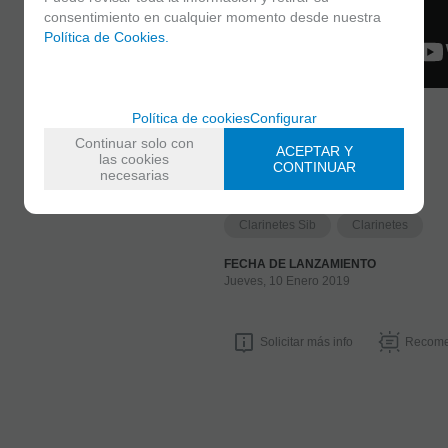
consentimiento en cualquier momento desde nuestra
Política de Cookies.
Política de cookies
Configurar
Continuar solo con
ACEPTAR Y
MARCA
las cookies
CONTINUAR
BACKUN
necesarias
FAMILIAS RELACIONADAS
Clarinetes Sib
Clarinetes
FECHA DE LANZAMIENTO
Jueves, 10 Enero 2019
Solicitar más info
Recome