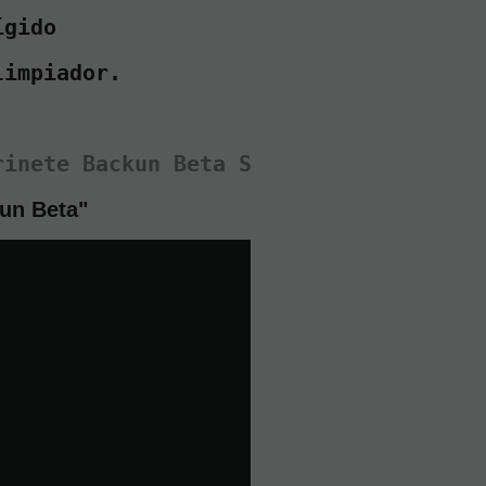
ígido 
(5)
Clarinete
limpiador.
Sib
Boehm
Study
Granadillo
rinete Backun Beta Sib se fabrica tamb
EN STOCK.
CÓMPRALO
un Beta"
Y LO
RECIBIRÁS
AL DIA
SIGUIENTE
LABORABLE
ANTES DE
LAS 14:00
HORAS
PENINSULA
825
€
21.00%
IVA
incluido