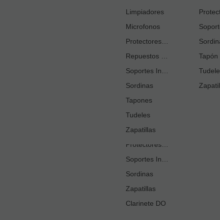
Cortacañas
Limpiadores
Microfonos
Ejercitadores de Respiración
Entrenadores Digitación
Protectores Boquilla
Sordin
Repuestos Saxo Alto
Estuches Guardacañas
Tapón 
Soportes Instrumento
Estuches Instrumento
Tudele
Sordinas
Fundas o Estuches Boquilla
Zapatil
Grasas
Tapones
Tudeles
Kits Accesorios Clarinete Sib
Limpiadores
Zapatillas
Protectores Boquilla
Soportes Instrumento
Sordinas
Zapatillas
Clarinete DO