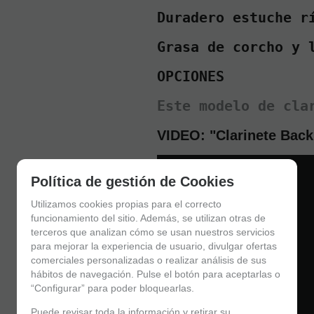
Duradero estuche r
Grasa de corcho y 
OPCIONES  
Este modelo de cla
VIDEO: "Clarinete Back
Política de gestión de Cookies
Utilizamos cookies propias para el correcto
funcionamiento del sitio. Además, se utilizan otras de
terceros que analizan cómo se usan nuestros servicios
para mejorar la experiencia de usuario, divulgar ofertas
comerciales personalizadas o realizar análisis de sus
hábitos de navegación. Pulse el botón para aceptarlas o
“Configurar” para poder bloquearlas.
Puede revisar toda la información y retirar su