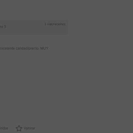
1
valoraciones
re 5
excelente calidad/precio. MUY
Caña
Clarinete
Sib
Gonzalez
Gd
3
EN STOCK.
CÓMPRALO
Y LO
RECIBIRÁS
AL DIA
SIGUIENTE
LABORABLE
ndar
Valorar
ANTES DE