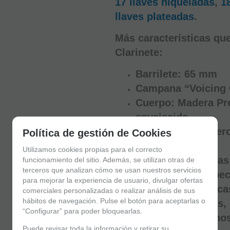
17 llaves
niqueladas
,
1
llaves plateadas
.
Más características que
Clarinete:
Barrilete: 65 mm
Campana “Voicing
Cuerpo: Madera Pr
envejecida
Boquilla, boquille
Política de gestión de Cookies
Backun.
Utilizamos cookies propias para el correcto
17 llaves plateadas
funcionamiento del sitio. Además, se utilizan otras de
terceros que analizan cómo se usan nuestros servicios
Apoyapulgar Espec
para mejorar la experiencia de usuario, divulgar ofertas
Llaves ergonómica
comerciales personalizadas o realizar análisis de sus
hábitos de navegación. Pulse el botón para aceptarlas o
Zapatillas: negras,
“Configurar” para poder bloquearlas.
Grasa para corcho
Puede revisar toda la información y retirar su