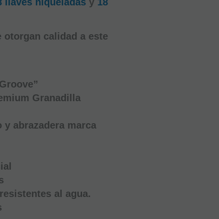
8 llaves niqueladas
y
18
 otorgan calidad a este
 Groove”
(5)
emium Granadilla
Clarinete
Sib
Boehm
Study
ro y abrazadera marca
Granadillo
EN STOCK.
CÓMPRALO
Y LO
ial
RECIBIRÁS
AL DIA
s
SIGUIENTE
LABORABLE
 resistentes al agua.
ANTES DE
LAS 14:00
s
HORAS
PENINSULA