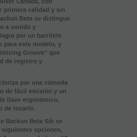
ouver Canadá, con
+
 primera calidad y sin
Backun Beta se distingue
AÑADIR
to a sonido y
A
CESTA
logra por un barrilete
 para este modelo, y
Voicing Groove” que
d de registro y
cteriza por una cómoda
ro de fácil emisión y un
de llave ergonómico,
 de tocarlo.
te Backun Beta Sib se
 siguientes opciones,