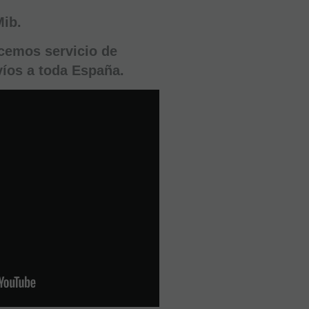
Mib.
825
ecemos servicio de
€
íos a toda España.
21.00%
IVA
incluido
-
+
AÑADIR
A
CESTA