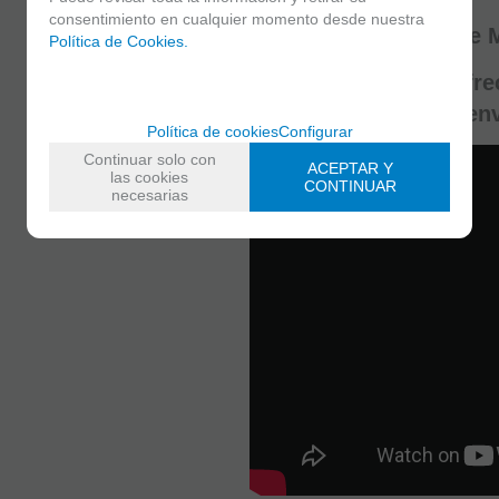
Estuche rígido.
consentimiento en cualquier momento desde nuestra
Llave opcional de 
Política de Cookies.
En Atelier de Celia ofr
Luthería y hacemos env
Política de cookies
Configurar
Continuar solo con
ACEPTAR Y
las cookies
CONTINUAR
necesarias