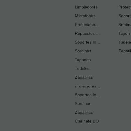
Cortacañas
Limpiadores
Microfonos
Ejercitadores de Respiración
Entrenadores Digitación
Protectores Boquilla
Sordin
Repuestos Saxo Alto
Estuches Guardacañas
Tapón 
Soportes Instrumento
Estuches Instrumento
Tudele
Sordinas
Fundas o Estuches Boquilla
Zapatil
Grasas
Tapones
Tudeles
Kits Accesorios Clarinete Sib
Limpiadores
Zapatillas
Protectores Boquilla
Soportes Instrumento
Sordinas
Zapatillas
Clarinete DO