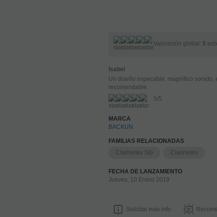
Valoración global:
5
sob
Isabel
Un diseño impecable, magnífico sonido, 
recomendable.
5
/
5
MARCA
BACKUN
FAMILIAS RELACIONADAS
Clarinetes Sib
Clarinetes
FECHA DE LANZAMIENTO
Jueves, 10 Enero 2019
Solicitar más info
Recome