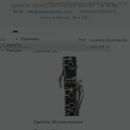
PREGUNTAS FRECUENTES
QUIÉNES SOMOS
BLOG
SERVICIO TÉCNICO AUTORIZADO BUFFET -
tlf.
96 381
30 96
·
info@atelierdecelia.com
HORARIO AGOSTO
Lunes a Viernes: 9h a 14h
Toggle
Clarinetes
itado
navigation
Registro
/
Iniciar sesión
USUARIOS REGISTRADOS
español
I CESTA
0
artículos
Saldo:
0 €
français
Clarinete SIb
Italiano
português
Clarinete SIb Instrumentos