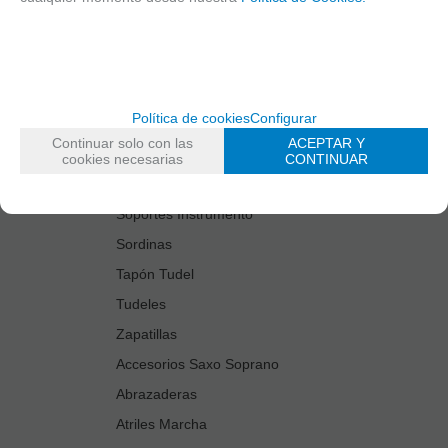
Estuches Guardacañas
Estuches Instrumento
Fundas Boquilla/Tudel
Kits Accesorios Saxo Tenor
Política de cookies
Configurar
Limpiadores
Continuar solo con las
ACEPTAR Y
Protectores Boquilla
cookies necesarias
CONTINUAR
Protectores Llaves
Soportes Instrumento
Sordinas
Tapón Tudel
Tudeles
Zapatillas
Accesorios Saxo Soprano
Abrazaderas
Atriles Marcha