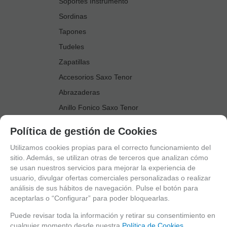
Soportes Instrumento
Sordinas
Tapones
Tudeles
Zapatillas
Accesorios Saxo Tenor
Abrazaderas
Anillo Fonico Saxo Tenor
Atriles Marcha
Política de gestión de Cookies
Boquillas
Utilizamos cookies propias para el correcto funcionamiento del
Boquilleros
sitio. Además, se utilizan otras de terceros que analizan cómo
se usan nuestros servicios para mejorar la experiencia de
Cañas
usuario, divulgar ofertas comerciales personalizadas o realizar
Cordones Arneses
análisis de sus hábitos de navegación. Pulse el botón para
aceptarlas o “Configurar” para poder bloquearlas.
Cortacañas
Deflector Saxo Tenor
Puede revisar toda la información y retirar su consentimiento en
cualquier momento desde nuestra
Política de Cookies.