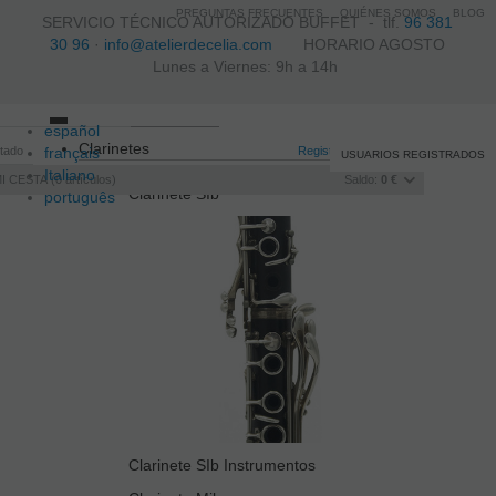
PREGUNTAS FRECUENTES
QUIÉNES SOMOS
BLOG
SERVICIO TÉCNICO AUTORIZADO BUFFET -
tlf.
96 381
30 96
·
info@atelierdecelia.com
HORARIO AGOSTO
Lunes a Viernes: 9h a 14h
español
Toggle
Clarinetes
itado
français
navigation
Registro
/
Iniciar sesión
USUARIOS REGISTRADOS
Italiano
I CESTA
0
artículos
Saldo:
0 €
Clarinete SIb
português
Clarinete SIb Instrumentos