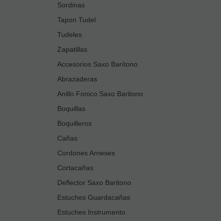
Sordinas
Tapon Tudel
Tudeles
Zapatillas
Accesorios Saxo Barítono
Abrazaderas
Anillo Fonico Saxo Baritono
Boquillas
Boquilleros
Cañas
Cordones Arneses
Cortacañas
Deflector Saxo Baritono
Estuches Guardacañas
Estuches Instrumento