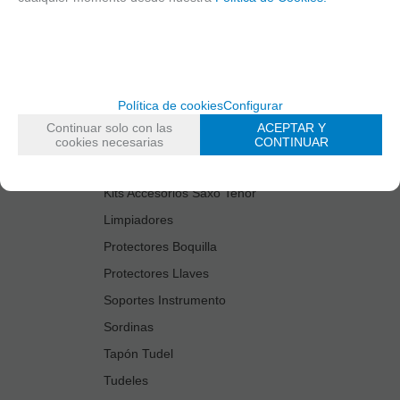
Cañas
Cordones Arneses
Cortacañas
Deflector Saxo Tenor
Política de cookies
Configurar
Estuches Guardacañas
Continuar solo con las
ACEPTAR Y
Estuches Instrumento
cookies necesarias
CONTINUAR
Fundas Boquilla/Tudel
Kits Accesorios Saxo Tenor
Limpiadores
Protectores Boquilla
Protectores Llaves
Soportes Instrumento
Sordinas
Tapón Tudel
Tudeles